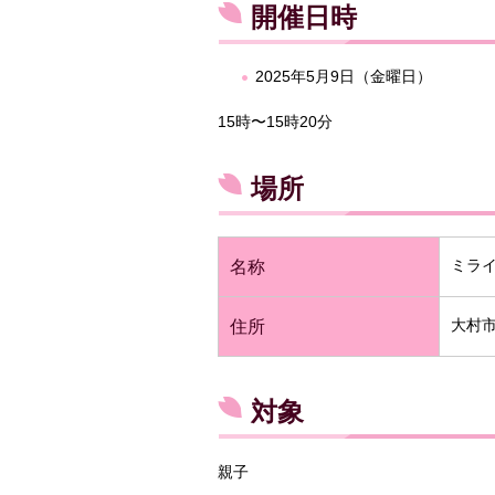
開催日時
2025年5月9日（金曜日）
15時〜15時20分
場所
ミラ
名称
大村市
住所
対象
親子