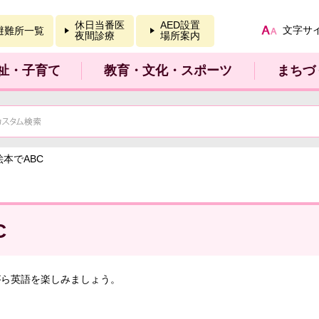
報を開く
休日当番医
AED設置
文字サ
避難所一覧
夜間診療
場所案内
祉・子育て
教育・文化・スポーツ
まちづ
絵本でABC
C
がら英語を楽しみましょう。