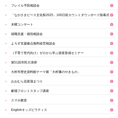
フレイル予防相談会
「ながさきピース文化祭2025」100日前カウントダウンボード除幕式
木曜コンサート
就職支援・個別相談会
よろず支援拠点無料経営相談会
（子育て世代向け）ゼロから学ぶ資産形成セミナー
第51回市民大清掃
大村市歴史資料館テーマ展「大村藩のやきもの」
おおむら花菖蒲まつり
劇場フロントスタッフ講座
スマホ教室
Englishキッズピラティス