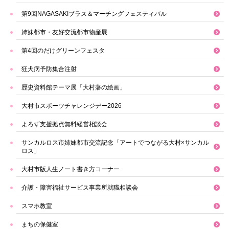
第9回NAGASAKIブラス＆マーチングフェスティバル
姉妹都市・友好交流都市物産展
第4回のだけグリーンフェスタ
狂犬病予防集合注射
歴史資料館テーマ展「大村藩の絵画」
大村市スポーツチャレンジデー2026
よろず支援拠点無料経営相談会
サンカルロス市姉妹都市交流記念「アートでつながる大村×サンカル
ロス」
大村市版人生ノート書き方コーナー
介護・障害福祉サービス事業所就職相談会
スマホ教室
まちの保健室