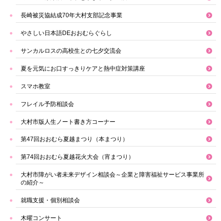
長崎被災協結成70年大村支部記念事業
やさしい日本語DEおおむらぐらし
サンカルロスの高校生との七夕交流会
夏を元気にお口すっきりケアと熱中症対策講座
スマホ教室
フレイル予防相談会
大村市版人生ノート書き方コーナー
第47回おおむら夏越まつり（本まつり）
第74回おおむら夏越花火大会（宵まつり）
大村市障がい者未来デザイン相談会～企業と障害福祉サービス事業所
の紹介～
就職支援・個別相談会
木曜コンサート