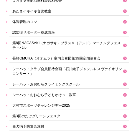
よろず支援拠点無料経営相談会
あたまイキイキ音読教室
体調管理のコツ
認知症サポーター養成講座
第8回NAGASAKI（ナガサキ）ブラス＆（アンド）マーチングフェス
ティバル
長崎OMURA（オオムラ）室内合奏団第39回定期演奏会
シーハットクラブ会員招待企画「石川綾子ジャンルレスヴァイオリン
コンサート」
シーハットおおむらクライミングスクール
シーハットおおむら子どもかけっこ教室
大村市スポーツチャレンジデー2025
第3回のだけグリーンフェスタ
狂犬病予防集合注射