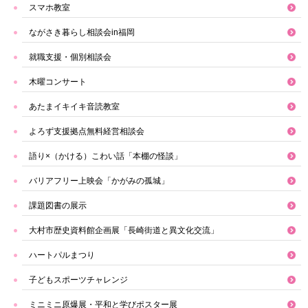
スマホ教室
ながさき暮らし相談会in福岡
就職支援・個別相談会
木曜コンサート
あたまイキイキ音読教室
よろず支援拠点無料経営相談会
語り×（かける）こわい話「本棚の怪談」
バリアフリー上映会「かがみの孤城」
課題図書の展示
大村市歴史資料館企画展「長崎街道と異文化交流」
ハートパルまつり
子どもスポーツチャレンジ
ミニミニ原爆展・平和と学びポスター展