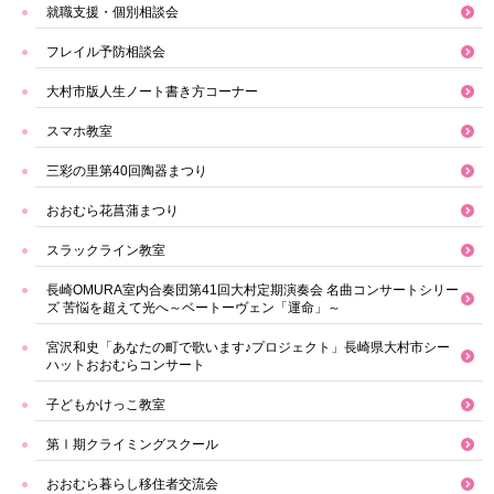
就職支援・個別相談会
フレイル予防相談会
大村市版人生ノート書き方コーナー
スマホ教室
三彩の里第40回陶器まつり
おおむら花菖蒲まつり
スラックライン教室
長崎OMURA室内合奏団第41回大村定期演奏会 名曲コンサートシリー
ズ 苦悩を超えて光へ～ベートーヴェン「運命」～
宮沢和史「あなたの町で歌います♪プロジェクト」長崎県大村市シー
ハットおおむらコンサート
子どもかけっこ教室
第Ⅰ期クライミングスクール
おおむら暮らし移住者交流会