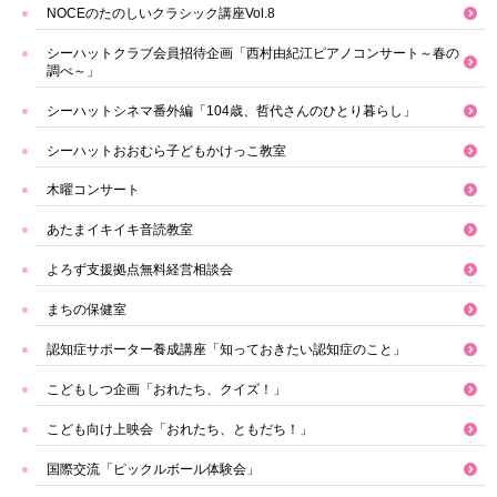
NOCEのたのしいクラシック講座Vol.8
シーハットクラブ会員招待企画「西村由紀江ピアノコンサート～春の
調べ～」
シーハットシネマ番外編「104歳、哲代さんのひとり暮らし」
シーハットおおむら子どもかけっこ教室
木曜コンサート
あたまイキイキ音読教室
よろず支援拠点無料経営相談会
まちの保健室
認知症サポーター養成講座「知っておきたい認知症のこと」
こどもしつ企画「おれたち、クイズ！」
こども向け上映会「おれたち、ともだち！」
国際交流「ピックルボール体験会」