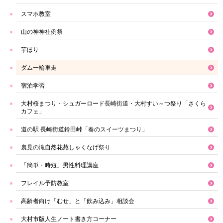
スマホ教室
山の神神社例祭
芋ほり
ダム一輪車走
宿泊学習
大村桜まつり・シュガーロード長崎街道・大村すい～つ祭り「さくら
カフェ」
道の駅 長崎街道鈴田峠「春のスイーツまつり」
裏見の滝自然花苑しゃくなげ祭り
「簡単・時短」男性料理講座
フレイル予防教室
高齢者向け「むせ」と「飲み込み」相談会
大村市版人生ノート書き方コーナー