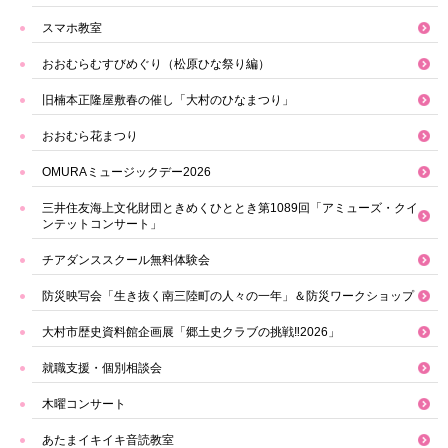
スマホ教室
おおむらむすびめぐり（松原ひな祭り編）
旧楠本正隆屋敷春の催し「大村のひなまつり」
おおむら花まつり
OMURAミュージックデー2026
三井住友海上文化財団ときめくひととき第1089回「アミューズ・クイ
ンテットコンサート」
チアダンススクール無料体験会
防災映写会「生き抜く南三陸町の人々の一年」＆防災ワークショップ
大村市歴史資料館企画展「郷土史クラブの挑戦‼2026」
就職支援・個別相談会
木曜コンサート
あたまイキイキ音読教室