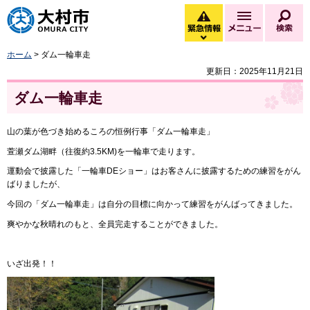
大村市
緊急情報
メニュー
検
緊急情報を開く
ホーム
> ダム一輪車走
更新日：2025年11月21日
ダム一輪車走
山の葉が色づき始めるころの恒例行事「ダム一輪車走」
萱瀬ダム湖畔（往復約3.5KM)を一輪車で走ります。
運動会で披露した「一輪車DEショー」はお客さんに披露するための練習をがん
ばりましたが、
今回の「ダム一輪車走」は自分の目標に向かって練習をがんばってきました。
爽やかな秋晴れのもと、全員完走することができました。
いざ出発！！