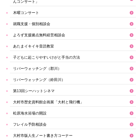
んコンサート」
木曜コンサート
就職支援・個別相談会
よろず支援拠点無料経営相談会
あたまイキイキ音読教室
子どもに起こりやすいけがと手当の方法
リバーウォッチング（郡川）
リバーウォッチング（鈴田川）
第13回シーハットシネマ
大村市歴史資料館企画展「大村と飛行機」
松原海水浴場の開設
フレイル予防相談会
大村市版人生ノート書き方コーナー