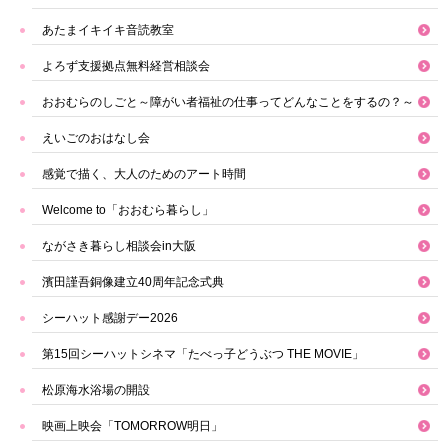
あたまイキイキ音読教室
よろず支援拠点無料経営相談会
おおむらのしごと～障がい者福祉の仕事ってどんなことをするの？～
えいごのおはなし会
感覚で描く、大人のためのアート時間
Welcome to「おおむら暮らし」
ながさき暮らし相談会in大阪
濱田謹吾銅像建立40周年記念式典
シーハット感謝デー2026
第15回シーハットシネマ「たべっ子どうぶつ THE MOVIE」
松原海水浴場の開設
映画上映会「TOMORROW明日」