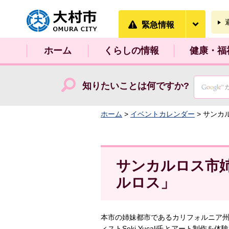
大村市
緊急情
緊急情報
ホーム
くらしの情報
健康・福
知りたいことは何ですか?
ホーム
>
イベントカレンダー
> サン
サンカルロス市
ルロス」
本市の姉妹都市であるカリフォルニア州
ィストSeki Yucali氏とアート制作を