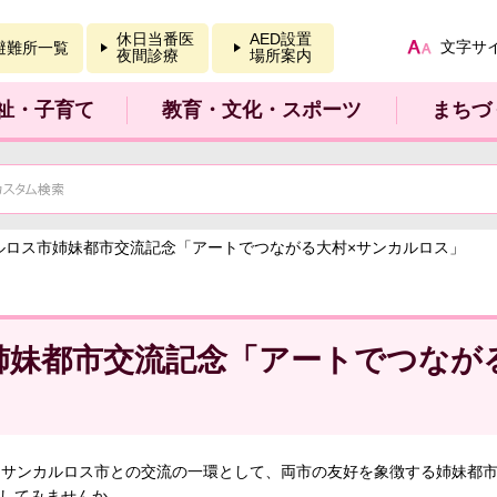
報を開く
休日当番医
AED設置
文字サ
避難所一覧
夜間診療
場所案内
祉・子育て
教育・文化・スポーツ
まちづ
カルロス市姉妹都市交流記念「アートでつながる大村×サンカルロス」
姉妹都市交流記念「アートでつなが
サンカルロス市との交流の一環として、両市の友好を象徴する姉妹都市
体験してみませんか。