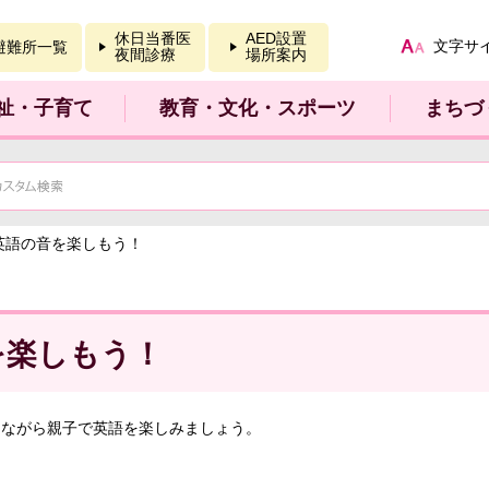
報を開く
休日当番医
AED設置
文字サ
避難所一覧
夜間診療
場所案内
祉・子育て
教育・文化・スポーツ
まちづ
英語の音を楽しもう！
を楽しもう！
しながら親子で英語を楽しみましょう。