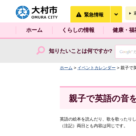
大村市
緊急情
緊急情報
ホーム
くらしの情報
健康・福
知りたいことは何ですか?
ホーム
>
イベントカレンダー
> 親子で
親子で英語の音
英語の絵本を読んだり、歌を歌ったり
（注記）両日とも内容は同じです。