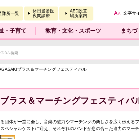
報を開く
休日当番医
AED設置
文字サ
避難所一覧
夜間診療
場所案内
祉・子育て
教育・文化・スポーツ
まちづ
NAGASAKIブラス＆マーチングフェスティバル
AKIブラス＆マーチングフェスティバ
いる団体が一堂に会し、音楽の魅力やマーチングの楽しさを広く伝える
をスペシャルゲストに迎え、それぞれのバンドが息の合った迫力のマー