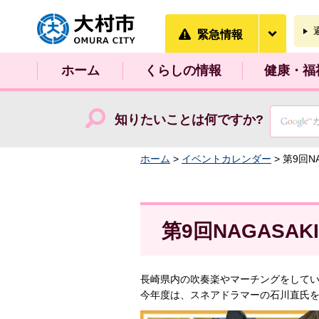
大村市
緊急情
緊急情報
ホーム
くらしの情報
健康・福
知りたいことは何ですか?
ホーム
>
イベントカレンダー
> 第9回
第9回NAGAS
長崎県内の吹奏楽やマーチングをして
今年度は、スネアドラマーの石川直氏