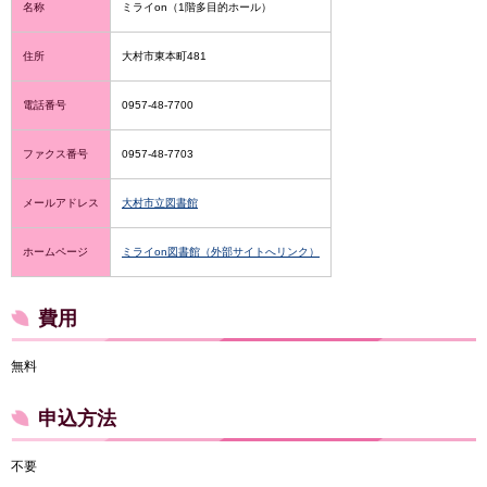
名称
ミライon（1階多目的ホール）
住所
大村市東本町481
電話番号
0957-48-7700
ファクス番号
0957-48-7703
メールアドレス
大村市立図書館
ホームページ
ミライon図書館（外部サイトへリンク）
費用
無料
申込方法
不要