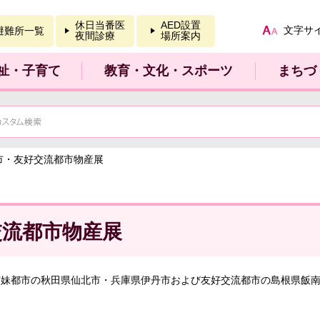
報を開く
休日当番医
AED設置
文字サ
避難所一覧
夜間診療
場所案内
祉・子育て
教育・文化・スポーツ
まちづ
市・友好交流都市物産展
交流都市物産展
姉妹都市の秋田県仙北市・兵庫県伊丹市および友好交流都市の島根県飯