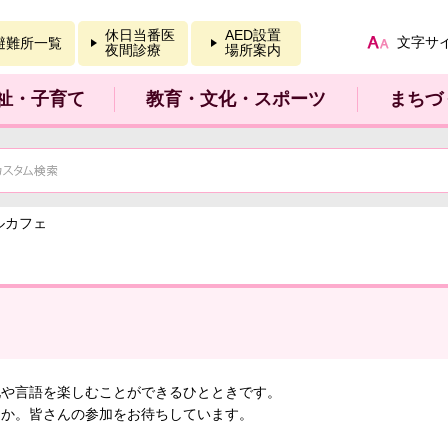
報を開く
休日当番医
AED設置
文字サ
避難所一覧
夜間診療
場所案内
祉・子育て
教育・文化・スポーツ
まちづ
ルカフェ
化や言語を楽しむことができるひとときです。
んか。皆さんの参加をお待ちしています。