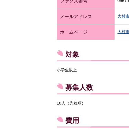
0957-
ファクス番号
大村
メールアドレス
大村
ホームページ
対象
小学生以上
募集人数
10人（先着順）
費用