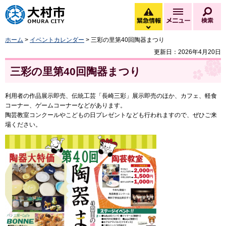
大村市
緊急情報
メニュー
検
緊急情報を開く
ホーム
>
イベントカレンダー
> 三彩の里第40回陶器まつり
更新日：2026年4月20日
三彩の里第40回陶器まつり
利用者の作品展示即売、伝統工芸「長崎三彩」展示即売のほか、カフェ、軽食
コーナー、ゲームコーナーなどがあります。
陶芸教室コンクールやこどもの日プレゼントなども行われますので、ぜひご来
場ください。