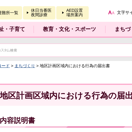
報を開く
休日当番医
AED設置
文字サ
避難所一覧
夜間診療
場所案内
祉・子育て
教育・文化・スポーツ
まちづ
ロード
>
まちづくり
> 地区計画区域内における行為の届出書
地区計画区域内における行為の届
内容説明書