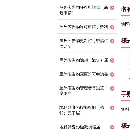
屋外広告物許可申請書（新
名
規申請）
地区
屋外広告物許可申請手数料
様
屋外広告物更新許可申請に
ついて
屋外広告物除却（滅失）届
屋外広告物変更許可申請書
屋外広告物管理者等設置・
手
変更届
地籍調査の標識復旧（移
無料
転）完了届
様
地籍調査の標識損傷届