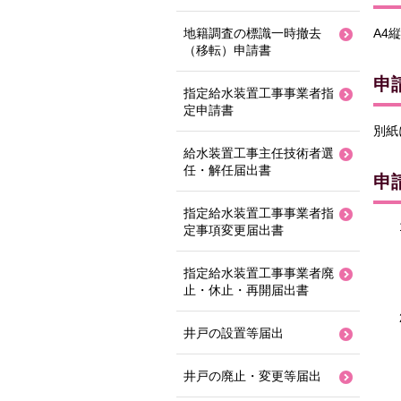
A4縦
地籍調査の標識一時撤去
（移転）申請書
申
指定給水装置工事事業者指
定申請書
別紙
給水装置工事主任技術者選
任・解任届出書
申
指定給水装置工事事業者指
定事項変更届出書
指定給水装置工事事業者廃
止・休止・再開届出書
井戸の設置等届出
井戸の廃止・変更等届出