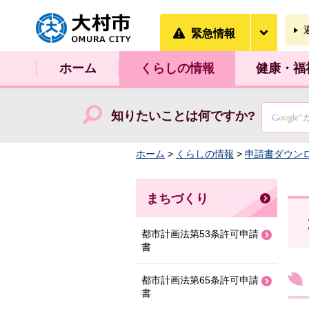
大村市
緊急情
緊急情報
ホーム
くらしの情報
健康・福
知りたいことは何ですか?
ホーム
>
くらしの情報
>
申請書ダウン
まちづくり
都市計画法第53条許可申請
書
都市計画法第65条許可申請
書