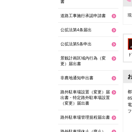
書
現
道路工事施行承認申請書
公拡法第4条届出
公拡法第5条申出
ド
景観計画区域内行為（変
更）届出書
非農地通知申出書
都
路外駐車場設置（変更）届
出書・特定路外駐車場設置
8
（変更）届出書
電
フ
路外駐車場管理規程届出書
路外駐車場休止（廃止）