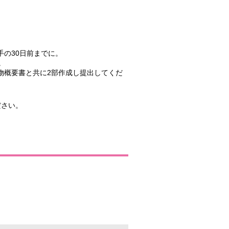
の30日前までに。
。
物概要書と共に2部作成し提出してくだ
ださい。