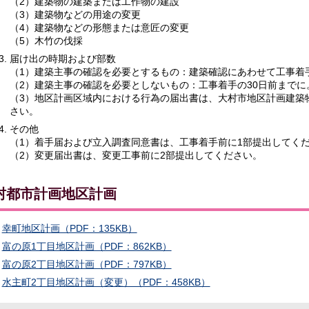
（2）建築物の建築または工作物の建設
（3）建築物などの用途の変更
（4）建築物などの形態または意匠の変更
（5）木竹の伐採
届け出の時期および部数
（1）建築主事の確認を必要とするもの：建築確認にあわせて工事着手
（2）建築主事の確認を必要としないもの：工事着手の30日前までに
（3）地区計画区域内における行為の届出書は、大村市地区計画建築
さい。
その他
（1）着手届および立入調査同意書は、工事着手前に1部提出してく
（2）変更届出書は、変更工事前に2部提出してください。
村都市計画地区計画
幸町地区計画（PDF：135KB）
富の原1丁目地区計画（PDF：862KB）
富の原2丁目地区計画（PDF：797KB）
水主町2丁目地区計画（変更）（PDF：458KB）