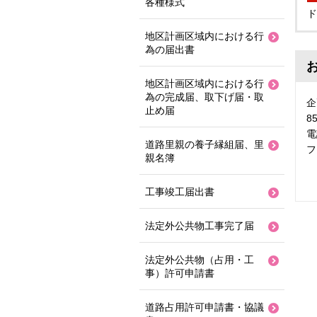
各種様式
ド
地区計画区域内における行
為の届出書
地区計画区域内における行
為の完成届、取下げ届・取
企
止め届
8
電
道路里親の養子縁組届、里
フ
親名簿
工事竣工届出書
法定外公共物工事完了届
法定外公共物（占用・工
事）許可申請書
道路占用許可申請書・協議