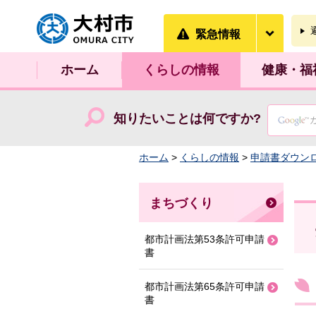
大村市
緊急情
緊急情報
ホーム
くらしの情報
健康・福
知りたいことは何ですか?
ホーム
>
くらしの情報
>
申請書ダウン
まちづくり
都市計画法第53条許可申請
書
都市計画法第65条許可申請
書