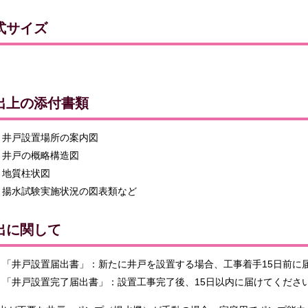
式サイズ
出上の添付書類
井戸設置場所の案内図
井戸の概略構造図
地質柱状図
揚水試験実施状況の図表類など
出に関して
「井戸設置届出書」：新たに井戸を設置する場合、工事着手15日前に
「井戸設置完了届出書」：設置工事完了後、15日以内に届けてくださ