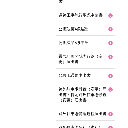
書
道路工事施行承認申請書
公拡法第4条届出
公拡法第5条申出
景観計画区域内行為（変
更）届出書
非農地通知申出書
路外駐車場設置（変更）届
出書・特定路外駐車場設置
（変更）届出書
路外駐車場管理規程届出書
路外駐車場休止（廃止）