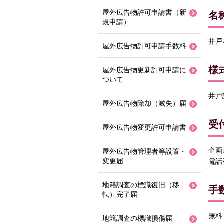
屋外広告物許可申請書（新
名
規申請）
井戸
屋外広告物許可申請手数料
様
屋外広告物更新許可申請に
ついて
井戸
屋外広告物除却（滅失）届
受
屋外広告物変更許可申請書
企画
屋外広告物管理者等設置・
変更届
電話番
地籍調査の標識復旧（移
手
転）完了届
無料
地籍調査の標識損傷届