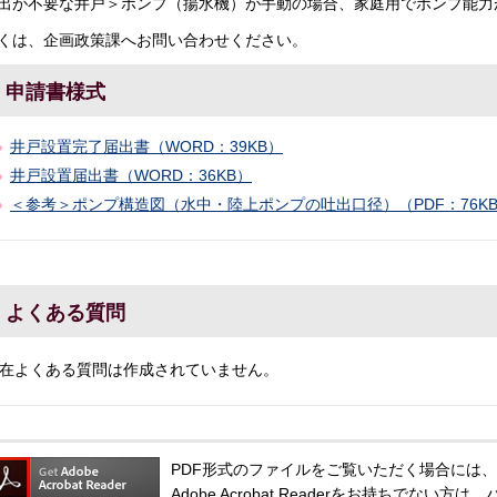
出が不要な井戸＞ポンプ（揚水機）が手動の場合、家庭用でポンプ能力
くは、企画政策課へお問い合わせください。
申請書様式
井戸設置完了届出書（WORD：39KB）
井戸設置届出書（WORD：36KB）
＜参考＞ポンプ構造図（水中・陸上ポンプの吐出口径）（PDF：76K
よくある質問
在よくある質問は作成されていません。
PDF形式のファイルをご覧いただく場合には、Adobe
Adobe Acrobat Readerをお持ちでな