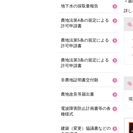
＜届
地下水の採取量報告
詳し
農地法第4条の規定による
許可申請書
農地法第5条の規定による
許可申請書
農地法第3条の規定による
許可申請書
非農地証明書交付願
農地改良等届出書
現
電波障害防止計画書等の各
種様式
建築（変更）協議書などの