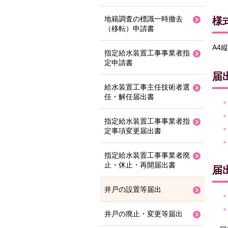
地籍調査の標識一時撤去
様
（移転）申請書
A4縦
指定給水装置工事事業者指
定申請書
届
給水装置工事主任技術者選
任・解任届出書
指定給水装置工事事業者指
定事項変更届出書
指定給水装置工事事業者廃
止・休止・再開届出書
届
井戸の設置等届出
井戸の廃止・変更等届出