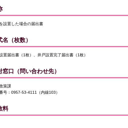
称
を設置した場合の届出書
式名（枚数）
設置届出書（1枚）、井戸設置完了届出書（1枚）
付窓口（問い合わせ先）
政策課
号：0957-53-4111（内線103）
数料