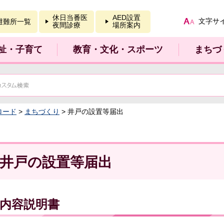
報を開く
休日当番医
AED設置
文字サ
避難所一覧
夜間診療
場所案内
祉・子育て
教育・文化・スポーツ
まちづ
ロード
>
まちづくり
> 井戸の設置等届出
井戸の設置等届出
内容説明書