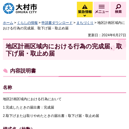
大村市
緊急情報
メニュー
検
緊急情報を開く
ホーム
>
くらしの情報
>
申請書ダウンロード
>
まちづくり
> 地区計画区域内に
おける行為の完成届、取下げ届・取止め届
更新日：2024年6月27日
地区計画区域内における行為の完成届、取
下げ届・取止め届
内容説明書
名称
地区計画区域内における行為において
1.完成したときの届出書：完成届
2.取下げまたは取りやめたときの届出書：取下げ届・取止め届