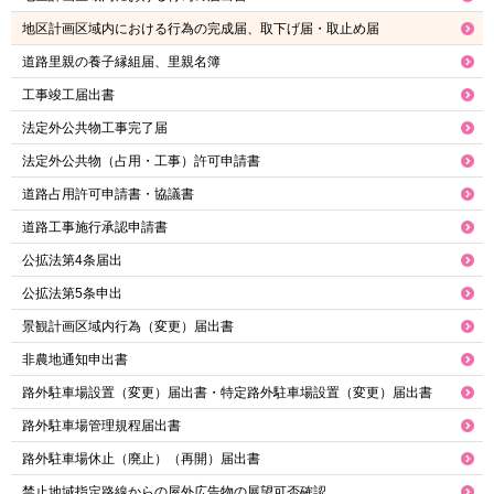
地区計画区域内における行為の完成届、取下げ届・取止め届
道路里親の養子縁組届、里親名簿
工事竣工届出書
法定外公共物工事完了届
法定外公共物（占用・工事）許可申請書
道路占用許可申請書・協議書
道路工事施行承認申請書
公拡法第4条届出
公拡法第5条申出
景観計画区域内行為（変更）届出書
非農地通知申出書
路外駐車場設置（変更）届出書・特定路外駐車場設置（変更）届出書
路外駐車場管理規程届出書
路外駐車場休止（廃止）（再開）届出書
禁止地域指定路線からの屋外広告物の展望可否確認