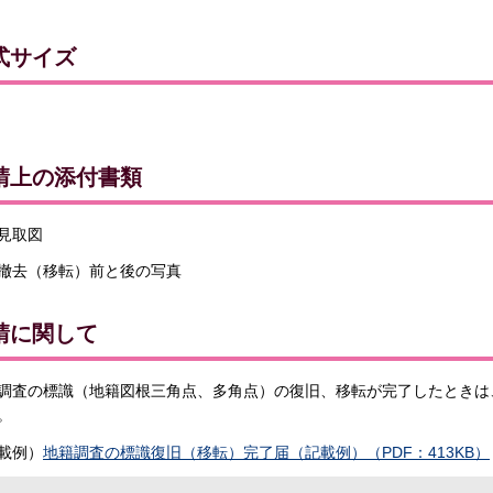
式サイズ
請上の添付書類
見取図
撤去（移転）前と後の写真
請に関して
調査の標識（地籍図根三角点、多角点）の復旧、移転が完了したときは
。
載例）
地籍調査の標識復旧（移転）完了届（記載例）（PDF：413KB）