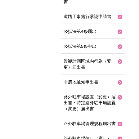
書
道路工事施行承認申請書
公拡法第4条届出
公拡法第5条申出
景観計画区域内行為（変
更）届出書
非農地通知申出書
路外駐車場設置（変更）届
出書・特定路外駐車場設置
（変更）届出書
路外駐車場管理規程届出書
路外駐車場休止（廃止）