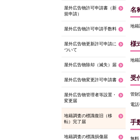
屋外広告物許可申請書（新
名
規申請）
地籍
屋外広告物許可申請手数料
様
屋外広告物更新許可申請に
ついて
地籍
屋外広告物除却（滅失）届
受
屋外広告物変更許可申請書
管財
屋外広告物管理者等設置・
変更届
電話番
地籍調査の標識復旧（移
手
転）完了届
地籍調査の標識損傷届
無料