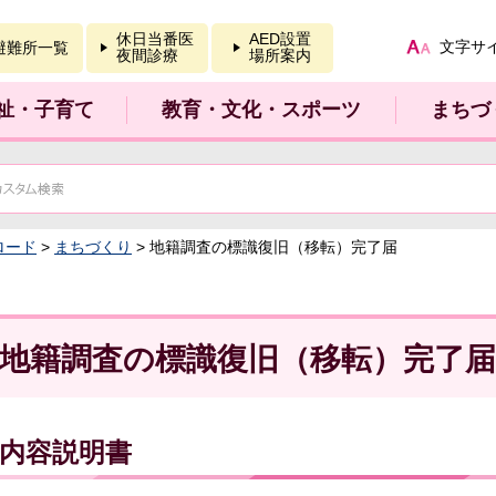
報を開く
休日当番医
AED設置
文字サ
避難所一覧
夜間診療
場所案内
祉・子育て
教育・文化・スポーツ
まちづ
ロード
>
まちづくり
> 地籍調査の標識復旧（移転）完了届
地籍調査の標識復旧（移転）完了届
内容説明書