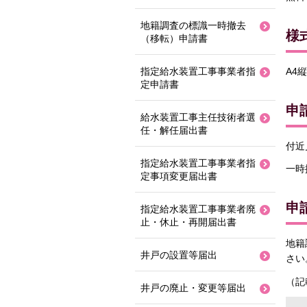
地籍調査の標識一時撤去
様
（移転）申請書
指定給水装置工事事業者指
A4縦
定申請書
申
給水装置工事主任技術者選
任・解任届出書
付近
指定給水装置工事事業者指
一時
定事項変更届出書
申
指定給水装置工事事業者廃
止・休止・再開届出書
地籍
井戸の設置等届出
さい
（記
井戸の廃止・変更等届出