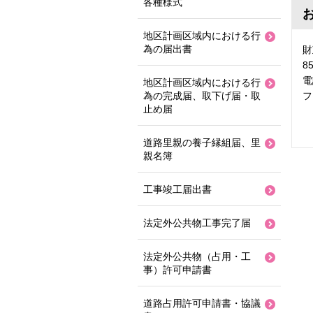
各種様式
地区計画区域内における行
為の届出書
財
8
電
地区計画区域内における行
為の完成届、取下げ届・取
フ
止め届
道路里親の養子縁組届、里
親名簿
工事竣工届出書
法定外公共物工事完了届
法定外公共物（占用・工
事）許可申請書
道路占用許可申請書・協議