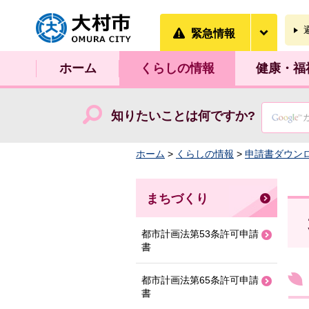
大村市
緊急情
緊急情報
ホーム
くらしの情報
健康・福
知りたいことは何ですか?
ホーム
>
くらしの情報
>
申請書ダウン
まちづくり
都市計画法第53条許可申請
書
都市計画法第65条許可申請
書