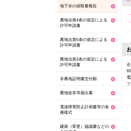
地下水の採取量報告
農地法第4条の規定による
許可申請書
農地法第5条の規定による
許可申請書
農地法第3条の規定による
企
許可申請書
8
電
非農地証明書交付願
フ
農地改良等届出書
電波障害防止計画書等の各
種様式
建築（変更）協議書などの