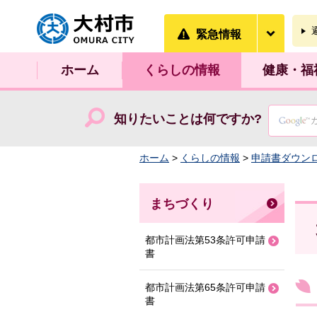
大村市
緊急情
緊急情報
ホーム
くらしの情報
健康・福
知りたいことは何ですか?
ホーム
>
くらしの情報
>
申請書ダウン
まちづくり
都市計画法第53条許可申請
書
都市計画法第65条許可申請
書