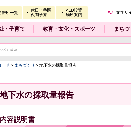
報を開く
休日当番医
AED設置
文字サ
避難所一覧
夜間診療
場所案内
祉・子育て
教育・文化・スポーツ
まちづ
ロード
>
まちづくり
> 地下水の採取量報告
地下水の採取量報告
内容説明書