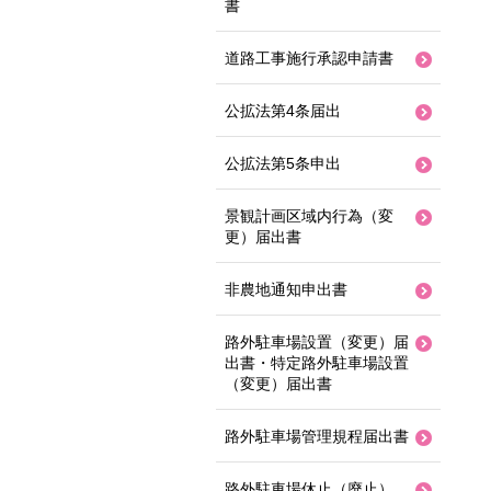
書
道路工事施行承認申請書
公拡法第4条届出
公拡法第5条申出
景観計画区域内行為（変
更）届出書
非農地通知申出書
路外駐車場設置（変更）届
出書・特定路外駐車場設置
（変更）届出書
路外駐車場管理規程届出書
路外駐車場休止（廃止）