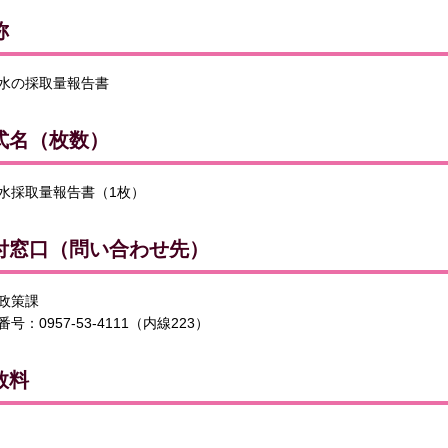
称
水の採取量報告書
式名（枚数）
水採取量報告書（1枚）
付窓口（問い合わせ先）
政策課
号：0957-53-4111（内線223）
数料