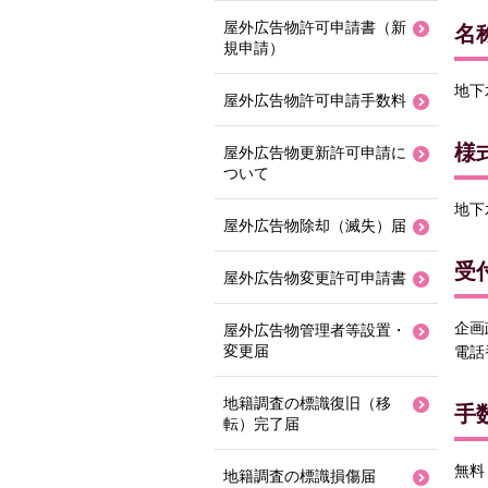
屋外広告物許可申請書（新
名
規申請）
地下
屋外広告物許可申請手数料
様
屋外広告物更新許可申請に
ついて
地下
屋外広告物除却（滅失）届
受
屋外広告物変更許可申請書
企画
屋外広告物管理者等設置・
変更届
電話番
地籍調査の標識復旧（移
手
転）完了届
無料
地籍調査の標識損傷届