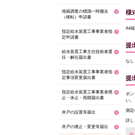
地籍調査の標識一時撤去
様
（移転）申請書
A4縦
指定給水装置工事事業者指
定申請書
提
給水装置工事主任技術者選
任・解任届出書
なし
指定給水装置工事事業者指
提
定事項変更届出書
指定給水装置工事事業者廃
ポン
止・休止・再開届出書
い。
測定
井戸の設置等届出
詳し
井戸の廃止・変更等届出