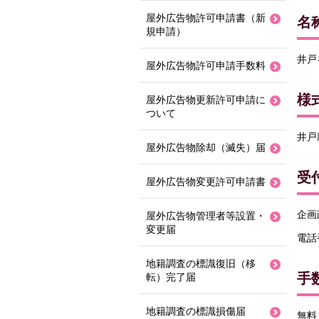
屋外広告物許可申請書（新
名
規申請）
井戸
屋外広告物許可申請手数料
様
屋外広告物更新許可申請に
ついて
井戸
屋外広告物除却（滅失）届
受
屋外広告物変更許可申請書
企画
屋外広告物管理者等設置・
変更届
電話番
地籍調査の標識復旧（移
手
転）完了届
地籍調査の標識損傷届
無料