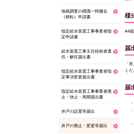
地籍調査の標識一時撤去
様
（移転）申請書
指定給水装置工事事業者指
A4縦
定申請書
届
給水装置工事主任技術者選
任・解任届出書
「井
くだ
指定給水装置工事事業者指
定事項変更届出書
届
指定給水装置工事事業者廃
止・休止・再開届出書
井戸の設置等届出
井戸の廃止・変更等届出