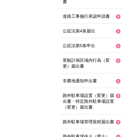
書
道路工事施行承認申請書
公拡法第4条届出
公拡法第5条申出
景観計画区域内行為（変
更）届出書
非農地通知申出書
路外駐車場設置（変更）届
出書・特定路外駐車場設置
（変更）届出書
路外駐車場管理規程届出書
路外駐車場休止（廃止）