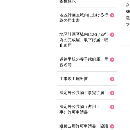
各種様式
企
8
地区計画区域内における行
電
為の届出書
フ
地区計画区域内における行
為の完成届、取下げ届・取
止め届
道路里親の養子縁組届、里
親名簿
工事竣工届出書
法定外公共物工事完了届
法定外公共物（占用・工
事）許可申請書
道路占用許可申請書・協議