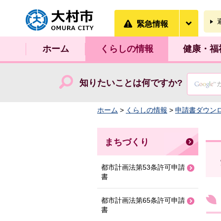
大村市
緊急情
緊急情報
ホーム
くらしの情報
健康・福
知りたいことは何ですか?
ホーム
>
くらしの情報
>
申請書ダウン
まちづくり
都市計画法第53条許可申請
書
都市計画法第65条許可申請
書