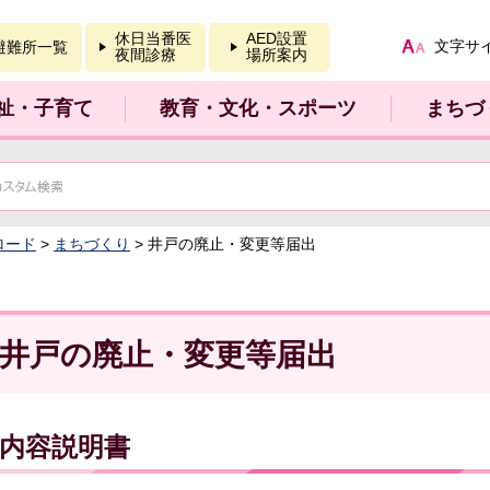
報を開く
休日当番医
AED設置
文字サ
避難所一覧
夜間診療
場所案内
祉・子育て
教育・文化・スポーツ
まちづ
ロード
>
まちづくり
> 井戸の廃止・変更等届出
井戸の廃止・変更等届出
内容説明書