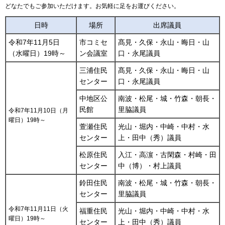
どなたでもご参加いただけます。お気軽に足をお運びください。
日時
場所
出席議員
令和7年11月5日
市コミセ
髙見・久保・永山・晦日・山
（水曜日）19時～
ン会議室
口・永尾議員
三浦住民
髙見・久保・永山・晦日・山
センター
口・永尾議員
中地区公
南波・松尾・城・竹森・朝長・
民館
里脇議員
令和7年11月10日（月
曜日）19時～
萱瀬住民
光山・堀内・中崎・中村・水
センター
上・田中（秀）議員
松原住民
入江・高濵・古閑森・村崎・田
センター
中（博）・村上議員
鈴田住民
南波・松尾・城・竹森・朝長・
センター
里脇議員
令和7年11月11日（火
福重住民
光山・堀内・中崎・中村・水
曜日）19時～
センター
上・田中（秀）議員