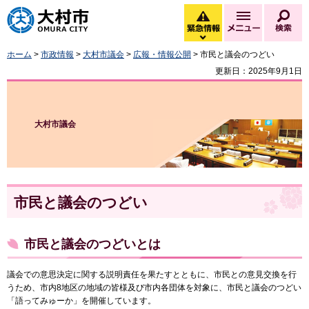
大村市
緊急情報
メニュー
検
緊急情報を開く
ホーム
>
市政情報
>
大村市議会
>
広報・情報公開
> 市民と議会のつどい
更新日：2025年9月1日
大村市議会
市民と議会のつどい
市民と議会のつどいとは
議会での意思決定に関する説明責任を果たすとともに、市民との意見交換を行
うため、市内8地区の地域の皆様及び市内各団体を対象に、市民と議会のつどい
「語ってみゅーか」を開催しています。