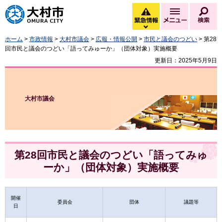
大村市
緊急情報
メニュー
検
緊急情報を開く
ホーム
>
市政情報
>
大村市議会
>
広報・情報公開
>
市民と議会のつどい
> 第28
回市民と議会のつどい「語ってみゅーか」（団体対象）実施概要
更新日：2025年5月9日
大村市議会
第28回市民と議会のつどい「語ってみゅ
ーか」（団体対象）実施概要
開催
委員会
団体
議題等
日