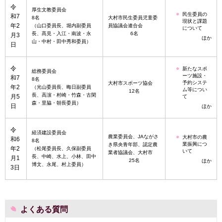
令
厚生文教委員会
民生委員の
和7
8名
大村市民生委員児童委
現状と課題
年2
（山口委員長、堀内副委員
員協議会連合会
について
長、髙見・入江・南波・永
6名
月3
ほか
山・中村・田中秀和委員）
日
令
新たなスポ
総務委員会
ーツ施設・
和7
8名
予約システ
大村市スポーツ協会
年2
（光山委員長、晦日副委員
ム等につい
12名
長、高濵・村崎・竹森・古閑
月5
て
森・里脇・朝長委員）
日
ほか
令
経済建設委員会
農業委員会、JAながさ
大村市の農
和6
8名
業振興につ
き県央青年部、認定農
年2
（松尾委員長、久保副委員
いて
業者協議会、大村市
長、中崎、水上、小林、田中
月1
25名
ほか
博文、永尾、村上委員）
3日
よくある質問