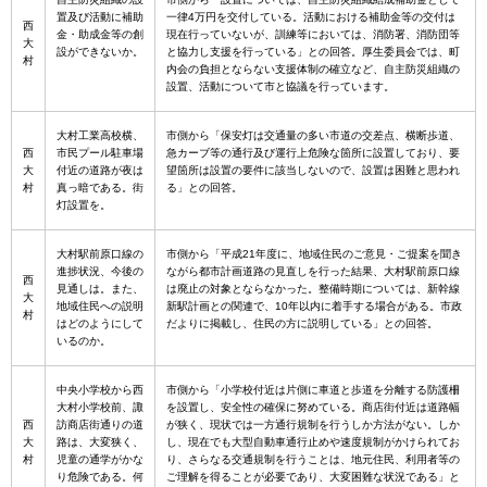
置及び活動に補助
一律4万円を交付している。活動における補助金等の交付は
西
金・助成金等の創
現在行っていないが、訓練等においては、消防署、消防団等
大
設ができないか。
と協力し支援を行っている」との回答。厚生委員会では、町
村
内会の負担とならない支援体制の確立など、自主防災組織の
設置、活動について市と協議を行っています。
大村工業高校横、
市側から「保安灯は交通量の多い市道の交差点、横断歩道、
西
市民プール駐車場
急カーブ等の通行及び運行上危険な箇所に設置しており、要
大
付近の道路が夜は
望箇所は設置の要件に該当しないので、設置は困難と思われ
村
真っ暗である。街
る」との回答。
灯設置を。
大村駅前原口線の
市側から「平成21年度に、地域住民のご意見・ご提案を聞き
進捗状況、今後の
ながら都市計画道路の見直しを行った結果、大村駅前原口線
西
見通しは。また、
は廃止の対象とならなかった。整備時期については、新幹線
大
地域住民への説明
新駅計画との関連で、10年以内に着手する場合がある。市政
村
はどのようにして
だよりに掲載し、住民の方に説明している」との回答。
いるのか。
中央小学校から西
市側から「小学校付近は片側に車道と歩道を分離する防護柵
大村小学校前、諏
を設置し、安全性の確保に努めている。商店街付近は道路幅
西
訪商店街通りの道
が狭く、現状では一方通行規制を行うしか方法がない。しか
大
路は、大変狭く、
し、現在でも大型自動車通行止めや速度規制がかけられてお
村
児童の通学がかな
り、さらなる交通規制を行うことは、地元住民、利用者等の
り危険である。何
ご理解を得ることが必要であり、大変困難な状況である」と