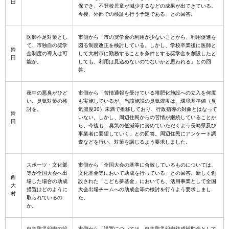
田
保でき、不登校児童が減少するなどの成果が出てきている。
今後、外部での検証も行う予定である」との回答。
医師不足対策とし
市側から「市の奨学金の利用が少ないことから、利用促進を
て、市独自の奨学
図る制度改正を検討している。しかし、学校卒業後に医師と
鈴
金制度の導入は可
して大村市に勤務することを条件とする奨学金を創設したと
田
能か。
しても、利用は見込めないのでないかと思われる」との回
答。
夜中の悪臭がひど
市側から「苦情通報を受けている堆肥化施設への立入を何度
い。臭気対策の検
も実施しているが、当該施設の臭気濃度は、環境基準値（臭
討を。
気濃度30）未満で推移しており、行政指導の対象とはなって
鈴
いない。しかし、周辺住民からの苦情が継続していることか
田
ら、今後も、臭気の低減等に努めていただくよう長崎県及び
事業者に要望していく」との回答。周辺住民にアンケート調
査などを行い、対策を講じるよう要求しました。
スポーツ・文化部
市側から「全国大会の基準に合致しているものについては、
等が全国大会へ出
文化基金等において助成を行っている」との回答。新しく創
西
場した場合の助成
設された「こども夢基金」においても、活用事業として全国
大
措置はどのように
大会出場チームへの助成金等の検討を行うよう要求しまし
村
取られているの
た。
か。
自主防災組織の設
市側から「設置については、自主防災組織結成補助金として