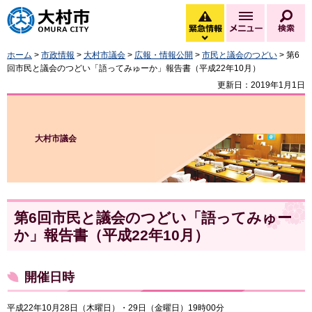
大村市
緊急情報
メニュー
検
緊急情報を開く
ホーム
>
市政情報
>
大村市議会
>
広報・情報公開
>
市民と議会のつどい
> 第6
回市民と議会のつどい「語ってみゅーか」報告書（平成22年10月）
更新日：2019年1月1日
大村市議会
第6回市民と議会のつどい「語ってみゅー
か」報告書（平成22年10月）
開催日時
平成22年10月28日（木曜日）・29日（金曜日）19時00分