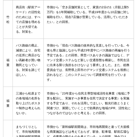
商店街（駅前アー
市側から「空き店舗対策として、家賃の2分の1（月額上限5
ケード）の活性化
万円）を1年間補助している。平成19年度から10店舗に対し
竹
のためには、すべ
補助を行い、現在7店舗が営業している。活用していただき
松
ての店舗を埋める
たい」との回答。
ことが大切であ
る。対策を。
バス路線の廃止、
市側から「現在バス路線の抜本的な見直しを行っている。今
減便により、自宅
後も県と協議しながら平成23年度中にバス路線の再編を行う
の近所に商店がな
予定である」との回答。県営バスありきの議論ではなく、デ
福
い高齢者が買い物
マンド交通システムなど新しい交通形態を構築し、市民生活
重
難民となってい
に出来る限り負担をかけないよう要求しました。また、総務
る。対策を講じて
委員会では、長野県上田市のデマンド交通システムを視察に
ほしい。
訪れるなど、このシステムについて調査研究を行っていま
す。
三浦から松原まで
市側から「23年度から住民主導型地域活性化事業（地域に予
の各地域の名所を
算を配分し、実施すべき事業を住民で決定する事業）を実施
福
取り上げたポスタ
する予定であり、それを活用してほしい。観光行政とうまく
重
ー制作は考えられ
関連づけ、展開していくことで効果的な地域のPR、活性化に
ないか。
つながるのではないかと考える」との回答。
まちづくりとし
市側から「新幹線駅前開発は、市街地再開発と違って大規模
て、市街地再開発
な商業施設などは考えておらず、駅舎、駐車場、駅前広場な
と新幹線駅前開発
ど、必要最小限のものを考えている」との回答。議会では、