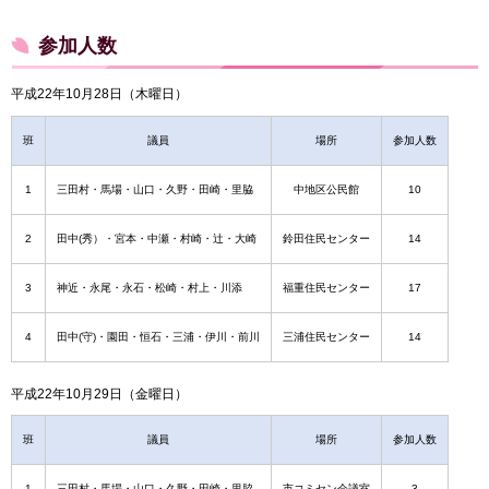
参加人数
平成22年10月28日（木曜日）
班
議員
場所
参加人数
1
三田村・馬場・山口・久野・田崎・里脇
中地区公民館
10
2
田中(秀）・宮本・中瀬・村崎・辻・大崎
鈴田住民センター
14
3
神近・永尾・永石・松崎・村上・川添
福重住民センター
17
4
田中(守)・園田・恒石・三浦・伊川・前川
三浦住民センター
14
平成22年10月29日（金曜日）
班
議員
場所
参加人数
1
三田村・馬場・山口・久野・田崎・里脇
市コミセン会議室
3