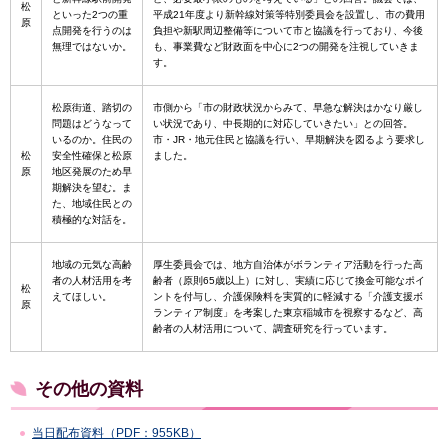
松
といった2つの重
平成21年度より新幹線対策等特別委員会を設置し、市の費用
原
点開発を行うのは
負担や新駅周辺整備等について市と協議を行っており、今後
無理ではないか。
も、事業費など財政面を中心に2つの開発を注視していきま
す。
松原街道、踏切の
市側から「市の財政状況からみて、早急な解決はかなり厳し
問題はどうなって
い状況であり、中長期的に対応していきたい」との回答。
いるのか。住民の
市・JR・地元住民と協議を行い、早期解決を図るよう要求し
松
安全性確保と松原
ました。
原
地区発展のため早
期解決を望む。ま
た、地域住民との
積極的な対話を。
地域の元気な高齢
厚生委員会では、地方自治体がボランティア活動を行った高
者の人材活用を考
齢者（原則65歳以上）に対し、実績に応じて換金可能なポイ
松
えてほしい。
ントを付与し、介護保険料を実質的に軽減する「介護支援ボ
原
ランティア制度」を考案した東京稲城市を視察するなど、高
齢者の人材活用について、調査研究を行っています。
その他の資料
当日配布資料（PDF：955KB）