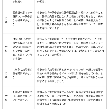
か対策を。
の回答。
国保税が県内で一
市側から「一般会計から国保特別会計へ繰り入れを行うこと
番高い。一般会計
は、国保の受益を受けない方の税をつぎ込む形となり、税の
竹
から補助できない
公平性から考えても困難である」との回答。厚生委員会で
松
か。
は、国保加入者の負担とならない財源の確保について、調査
研究を行っています。
FMおおむらの放
市長から「市内8地区に、人口規模や面積などに応じた予算
送で市長は「市内
を配分し、地域の活性化や安心・安全、地域コミュニティー
竹
8地区に自由に使
の再生のために実施すべき事業を、地域で決定、実施してい
松
える予算を設け
ただくものである。予算については、1地区の平均を200万円
る」と言っていた
としている」との回答。
が本当か。
大村市で結婚相談
市側から「結婚相談所とまではいかないが、未婚の若者達の
竹
所を開設できない
出会いの場を提供するイベント等の計画を検討している」と
松
か。
の回答。他市の実施状況などを調査し、様々な方向性から検
討するよう要求しました。
久原駅の進捗状況
市側から「市の財政状況からみて、現時点で久原駅を設置す
竹
は。早急に作って
るのはかなり厳しい状況である」との回答。久原駅が早期に
松
いただきたい。
設置できるよう駅舎を簡素化し建築費を抑えるなどの対策を
検討するよう要求しました。