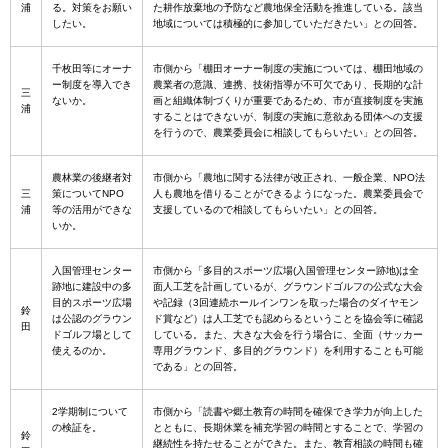
浦
る。対策をお願い
た耕作放棄地の予防など農地保全活動を推進している。該当
したい。
地域については積極的に参加していただきたい」との回答。
千枚田等にオーナ
市側から「棚田オーナー制度の実施については、棚田地域の
ー制度を導入でき
農業者の意識、連携、技術指導が不可欠であり、長期的な計
三
ないか。
画と組織体制づくりが重要であるため、市が直接制度を実施
浦
することはできないが、制度の実施に意欲ある団体への支援
を行うので、農業委員会に相談してもらいたい」との回答。
農林業の後継者対
市側から「農地に関する法律が改正され、一般企業、NPO法
三
策についてNPO
人も農地を借りることができるようになった。農業委員会で
浦
等の活用ができな
支援しているので相談してもらいたい」との回答。
いか。
入国管理センター
市側から「多目的スポーツ広場(入国管理センター跡地)は全
跡地に建設中の多
面人工芝を計画しているが、グラウンドゴルフの公式な大会
目的スポーツ広場
や記録（3回連続ホールインワンを取った場合のダイヤモン
鈴
は公認のグラウン
ド賞など）は人工芝でも認めらるということを協会等に確認
田
ドゴルフ場として
している。また、大きな大会を行う場合に、全面（サッカー
使えるのか。
専用グラウンド、多目的グラウンド）を利用することも可能
である」との回答。
2学期制について
市側から「読書や郷土教育の時間を確保でき学力が向上した
の検証を。
とともに、長期休業を補充学習の時間とすることで、学習の
鈴
継続性を持たせることができた。また、教育相談の時間も確