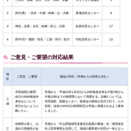
2
田中(秀）・宮本・中瀬・村崎・辻・大崎
萱瀬住民センター
8
3
神近・永尾・永石・松崎・村上・川添
松原住民センター
17
4
田中(守)・園田・恒石・三浦・伊川・前川
竹松住民センター
10
ご意見・ご要望の対応結果
地
ご意見・ご要望
議会の対応（市側からの回答も含む）
区
市民病院の夜間・
市側から「平成23年1月4日から内科救急外来を午後7時から
休日の内科救急外
午後10時までの時間帯において再開する。診療については、
三
来休止について、
市民病院、医療センター、医師会の医師が交代で行う」との
浦
長引かないように
回答。従前の365日24時間対応が早急に再開されるよう要求
願いたい。
しました。
休耕田が多く、山
市側から「中山間地域等直接支払制度や農地・水・環境保全
三
崩れの危険性があ
向上対策事業を活用して、地域の農業者や住民が一体となっ