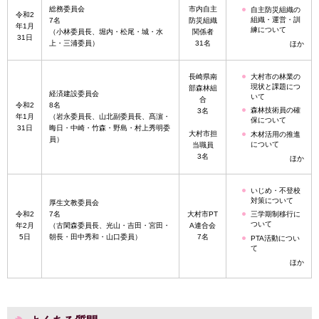
総務委員会
市内自主
自主防災組織の
令和2
組織・運営・訓
7名
防災組織
年1月
練について
（小林委員長、堀内・松尾・城・水
関係者
31日
上・三浦委員）
31名
ほか
長崎県南
大村市の林業の
現状と課題につ
部森林組
経済建設委員会
いて
合
令和2
8名
森林技術員の確
3名
年1月
（岩永委員長、山北副委員長、髙濵・
保について
31日
晦日・中崎・竹森・野島・村上秀明委
大村市担
木材活用の推進
員）
について
当職員
3名
ほか
いじめ・不登校
対策について
厚生文教委員会
令和2
7名
大村市PT
三学期制移行に
ついて
年2月
（古閑森委員長、光山・吉田・宮田・
A連合会
5日
朝長・田中秀和・山口委員）
7名
PTA活動につい
て
ほか