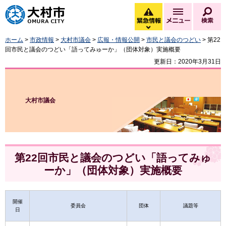
大村市
緊急情報
メニュー
検
緊急情報を開く
ホーム
>
市政情報
>
大村市議会
>
広報・情報公開
>
市民と議会のつどい
> 第22
回市民と議会のつどい「語ってみゅーか」（団体対象）実施概要
更新日：2020年3月31日
大村市議会
第22回市民と議会のつどい「語ってみゅ
ーか」（団体対象）実施概要
開催
委員会
団体
議題等
日