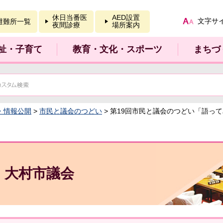
報を開く
休日当番医
AED設置
文字サ
避難所一覧
夜間診療
場所案内
祉・子育て
教育・文化・スポーツ
まちづ
・情報公開
>
市民と議会のつどい
> 第19回市民と議会のつどい「語っ
大村市議会