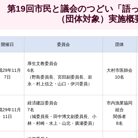
第19回市民と議会のつどい「語
（団体対象）実施概
開催日
委員会
団体
厚生文教委員会
成29年11月
6名
大村市医師会
7日
（野島委員長、宮田副委員長、岩
10名
永・村上信之・山口・伊川委員）
経済建設委員会
市内漁業協同
成29年11月
7名
組合
11日
（城委員長・田中博文副委員長、小
関係者
林・村崎・水上・山北・廣瀬委員）
8名