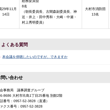
総務委員会
8名
成29年11月
大村市消防団
（朝長委員長、古閑森副委員長、神
14日
13名
近・井上・田中秀和・大崎・中瀬・
村上秀明委員）
よくある質問
本会議を傍聴したいのですが、できますか
お問い合わせ
会事務局 議事調査グループ
56-8686 大村市玖島1丁目25番地 別館2階
話番号：0957-52-3828（直通）
ァクス番号：0957-52-3828