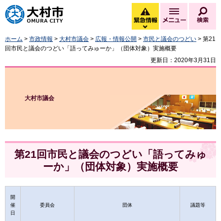
大村市
緊急情報
メニュー
検
緊急情報を開く
ホーム
>
市政情報
>
大村市議会
>
広報・情報公開
>
市民と議会のつどい
> 第21
回市民と議会のつどい「語ってみゅーか」（団体対象）実施概要
更新日：2020年3月31日
大村市議会
第21回市民と議会のつどい「語ってみゅ
ーか」（団体対象）実施概要
開
催
委員会
団体
議題等
日