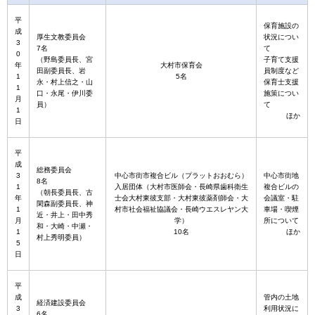
平
保育施設の
成
厚生文教委員会
状況につい
3
7名
て
0
（野島委員長、宮
子育て支援
年
大村市保育会
田副委員長、岩
員制度など
1
5名
永・村上信之・山
保育士支援
1
口・永尾・伊川委
施策につい
月
員）
て
1
ほか
日
平
成
総務委員会
3
中心市街市複合ビル（プラットおおむら）
中心市街地
8名
1
入居団体（大村市医師会・長崎県歯科衛生
複合ビルの
（朝長委員長、古
年
士会大村東彼支部・大村東彼薬剤師会・大
会議室・駐
閑森副委員長、神
1
村市社会福祉協議会・長崎ウエスレヤン大
車場・喫煙
近・井上・田中秀
月
学）
所について
和・大崎・中瀬・
1
10名
ほか
村上秀明委員）
5
日
平
成
管内の土地
経済建設委員会
3
利用状況に
6名