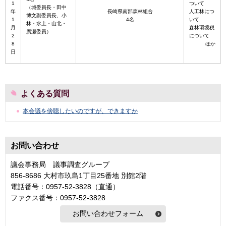
1
ついて
（城委員長・田中
年
長崎県南部森林組合
人工林につ
博文副委員長、小
1
4名
いて
林・水上・山北・
月
森林環境税
廣瀬委員）
2
について
8
ほか
日
よくある質問
本会議を傍聴したいのですが、できますか
お問い合わせ
議会事務局 議事調査グループ
856-8686 大村市玖島1丁目25番地 別館2階
電話番号：0957-52-3828（直通）
ファクス番号：0957-52-3828