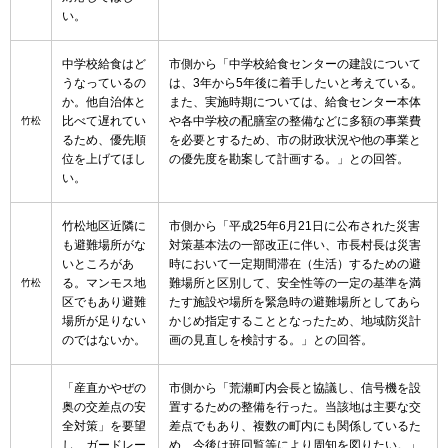
い。
中学校給食はど
市側から「中学校給食センターの建設について
うなっているの
は、3年から5年後に着手したいと考えている。
か。他自治体と
また、実施時期については、給食センター本体
比べて遅れてい
や各中学校の配膳室の整備などに多額の事業費
竹松
るため、優先順
を必要とするため、市の財政状況や他の事業と
位を上げてほし
の優先度を勘案して計画する。」との回答。
い。
竹松地区近隣に
市側から「平成25年6月21日に公布された災害
も避難場所がな
対策基本法の一部改正に伴い、市長村長は災害
いところがあ
時において一定期間滞在（生活）するための避
る。マンモス地
難場所と区別して、安全性等の一定の基準を満
竹松
区でもあり避難
たす施設や場所を緊急時の避難場所としてあら
場所が足りない
かじめ指定することとなったため、地域防災計
のではないか。
画の見直しを検討する。」との回答。
「産直かやぜの
市側から「荒瀬町内会長と協議し、信号機を設
奥の交差点の安
置するための整備を行った。当該地は主要な交
全対策」を要望
差点でもあり、複数の町内にも関係しているた
し、ガードレー
め、今後は班回覧等により周知を図りたい。」