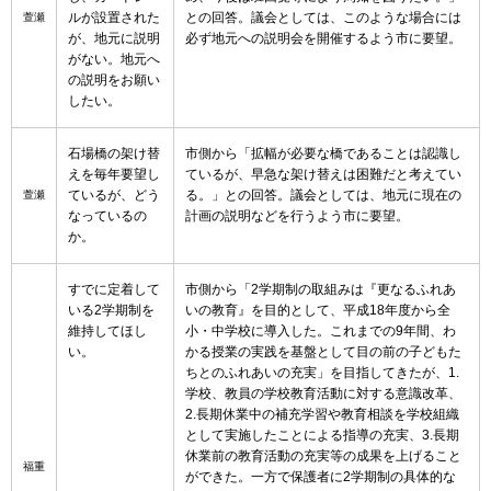
ルが設置された
との回答。議会としては、このような場合には
萱瀬
が、地元に説明
必ず地元への説明会を開催するよう市に要望。
がない。地元へ
の説明をお願い
したい。
石場橋の架け替
市側から「拡幅が必要な橋であることは認識し
えを毎年要望し
ているが、早急な架け替えは困難だと考えてい
ているが、どう
る。」との回答。議会としては、地元に現在の
萱瀬
なっているの
計画の説明などを行うよう市に要望。
か。
すでに定着して
市側から「2学期制の取組みは『更なるふれあ
いる2学期制を
いの教育』を目的として、平成18年度から全
維持してほし
小・中学校に導入した。これまでの9年間、わ
い。
かる授業の実践を基盤として目の前の子どもた
ちとのふれあいの充実」を目指してきたが、1.
学校、教員の学校教育活動に対する意識改革、
2.長期休業中の補充学習や教育相談を学校組織
として実施したことによる指導の充実、3.長期
休業前の教育活動の充実等の成果を上げること
福重
ができた。一方で保護者に2学期制の具体的な