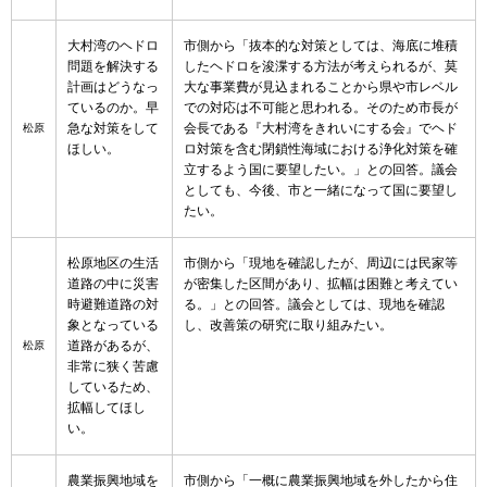
大村湾のヘドロ
市側から「抜本的な対策としては、海底に堆積
問題を解決する
したヘドロを浚渫する方法が考えられるが、莫
計画はどうなっ
大な事業費が見込まれることから県や市レベル
ているのか。早
での対応は不可能と思われる。そのため市長が
急な対策をして
会長である『大村湾をきれいにする会』でヘド
松原
ほしい。
ロ対策を含む閉鎖性海域における浄化対策を確
立するよう国に要望したい。」との回答。議会
としても、今後、市と一緒になって国に要望し
たい。
松原地区の生活
市側から「現地を確認したが、周辺には民家等
道路の中に災害
が密集した区間があり、拡幅は困難と考えてい
時避難道路の対
る。」との回答。議会としては、現地を確認
象となっている
し、改善策の研究に取り組みたい。
道路があるが、
松原
非常に狭く苦慮
しているため、
拡幅してほし
い。
農業振興地域を
市側から「一概に農業振興地域を外したから住