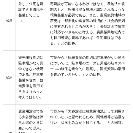
外し、住宅を建
宅建設が可能になるわけではなく、農地法の規
設できる環境を
制のもと、転用可能な農地と認定されるような
整備してほし
環境整備が必要である。また、農業振興地域の
い。
変更は、都市化の進展等の経済的・社会的要因
松原
に左右されるところが大きく、長期計画で慎重
に対応すべきものと考える。農業振興地域内で
も転用可能な農地であれば、住宅建設はでき
る。」との回答。
観光施設周辺に
市側から「観光資源の周辺に駐車場がない箇所
駐車場がなく見
については、駐車場のニーズと周辺の駐車スペ
学できない状況
ースの確保を総合的に勘案し、観光資源の活用
である。駐車場
を進めていきたい。」との回答。
松原
整備を含め、観
光資源を活用で
きるようもっと
考えてほしい。
農業用溜池であ
市側から「大谷溜池は農業用溜池として利用さ
る大谷溜池は諫
れていないと思われるため、関係者等と協議を
早水害のときに
行い、状況をみながら対応する。」との回答。
塞がって以来、