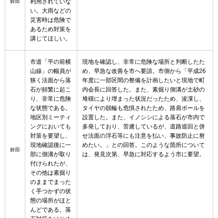
利用されていな
鈴田
い。大雨などの
災害時は危険で
あるため対策を
講じてほしい。
市道「平の前横
現地を確認し、非常に危険な場所と判断したた
山線」の幅員が
め、早急な改善を市へ要請。市側から「平成26
狭く法面から落
年度に一部区間の整備を計画したいと現地で町
石が頻繁に起こ
内会長に回答した。また、素掘り側溝が土砂の
り、非常に危険
堆積により埋まった状況だったため、浚渫し、
な状態である。
タイヤの脱輪も危惧されたため、路肩ポールを
地区別ミーティ
設置した。また、イノシシによる落石が市内で
ングにおいても
多発しており、苦慮しているが、道路巡回と併
対策を要望し、
せ法面の浮石等にも注意を払い、事故防止に努
現地確認後に一
めたい。」との回答。このような箇所について
鈴田
部に側溝が取り
は、発見次第、早急に対応するよう市に要望。
付けられたが、
その他は素掘り
のままでまった
く手つかずの状
態の場所がほと
んどである。落