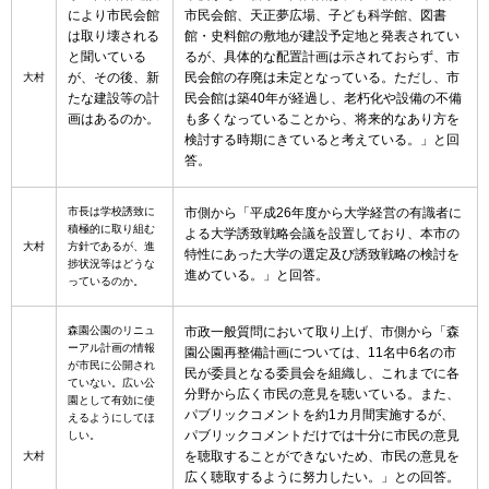
により市民会館
市民会館、天正夢広場、子ども科学館、図書
は取り壊される
館・史料館の敷地が建設予定地と発表されてい
と聞いている
るが、具体的な配置計画は示されておらず、市
が、その後、新
民会館の存廃は未定となっている。ただし、市
大村
たな建設等の計
民会館は築40年が経過し、老朽化や設備の不備
画はあるのか。
も多くなっていることから、将来的なあり方を
検討する時期にきていると考えている。」と回
答。
市長は学校誘致に
市側から「平成26年度から大学経営の有識者に
積極的に取り組む
よる大学誘致戦略会議を設置しており、本市の
大村
方針であるが、進
特性にあった大学の選定及び誘致戦略の検討を
捗状況等はどうな
進めている。」と回答。
っているのか。
森園公園のリニュ
市政一般質問において取り上げ、市側から「森
ーアル計画の情報
園公園再整備計画については、11名中6名の市
が市民に公開され
民が委員となる委員会を組織し、これまでに各
ていない。広い公
分野から広く市民の意見を聴いている。また、
園として有効に使
パブリックコメントを約1カ月間実施するが、
えるようにしてほ
パブリックコメントだけでは十分に市民の意見
しい。
を聴取することができないため、市民の意見を
大村
広く聴取するように努力したい。」との回答。