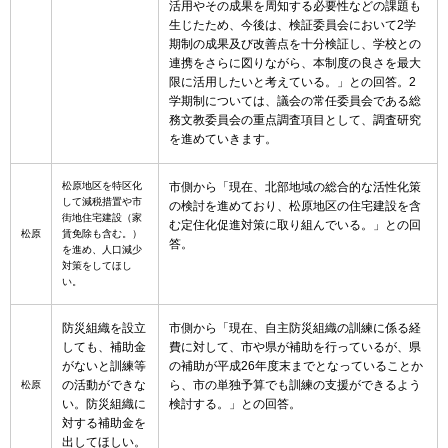
活用やその成果を周知する必要性などの課題も
生じたため、今後は、検証委員会において2学
期制の成果及び改善点を十分検証し、学校との
連携をさらに図りながら、本制度の良さを最大
限に活用したいと考えている。」との回答。2
学期制については、議会の常任委員会である総
務文教委員会の重点調査項目として、調査研究
を進めていきます。
松原地区を特区化
市側から「現在、北部地域の総合的な活性化策
して減税措置や市
の検討を進めており、松原地区の住宅建設を含
街地住宅建設（家
む定住化促進対策に取り組んでいる。」との回
松原
賃免除も含む。）
答。
を進め、人口減少
対策をしてほし
い。
防災組織を設立
市側から「現在、自主防災組織の訓練に係る経
しても、補助金
費に対して、市や県が補助を行っているが、県
がないと訓練等
の補助が平成26年度末までとなっていることか
の活動ができな
ら、市の単独予算でも訓練の支援ができるよう
松原
い。防災組織に
検討する。」との回答。
対する補助金を
出してほしい。