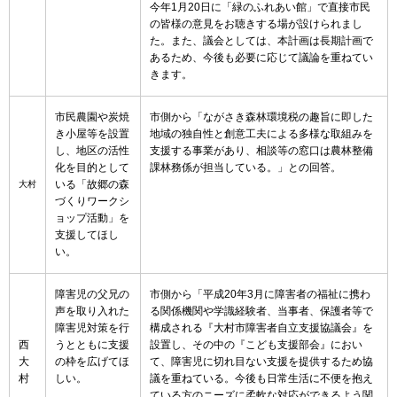
今年1月20日に「緑のふれあい館」で直接市民
の皆様の意見をお聴きする場が設けられまし
た。また、議会としては、本計画は長期計画で
あるため、今後も必要に応じて議論を重ねてい
きます。
市民農園や炭焼
市側から「ながさき森林環境税の趣旨に即した
き小屋等を設置
地域の独自性と創意工夫による多様な取組みを
し、地区の活性
支援する事業があり、相談等の窓口は農林整備
化を目的として
課林務係が担当している。」との回答。
いる「故郷の森
大村
づくりワークシ
ョップ活動」を
支援してほし
い。
障害児の父兄の
市側から「平成20年3月に障害者の福祉に携わ
声を取り入れた
る関係機関や学識経験者、当事者、保護者等で
障害児対策を行
構成される『大村市障害者自立支援協議会』を
西
うとともに支援
設置し、その中の『こども支援部会』におい
大
の枠を広げてほ
て、障害児に切れ目ない支援を提供するため協
村
しい。
議を重ねている。今後も日常生活に不便を抱え
ている方のニーズに柔軟な対応ができるよう関