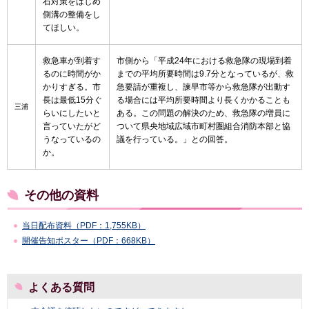
石対策をはじめ
側溝の整備をし
てほしい。
救急車が到着す
市側から「平成24年における救急隊の現場到着
るのに時間がか
までの平均所要時間は9.7分となっているが、救
かりすぎる。市
急要請が重複し、諫早市等から救急隊が出動す
長は最低15分ぐ
る場合には平均所要時間より長くかかることも
三浦
らいにしたいと
ある。この問題の解決のため、救急隊の増員に
言っていたがど
ついて県央地域広域市町村圏組合消防本部と協
うなっているの
議を行っている。」との回答。
か。
その他の資料
当日配布資料（PDF：1,755KB）
開催告知ポスター（PDF：668KB）
よくある質問