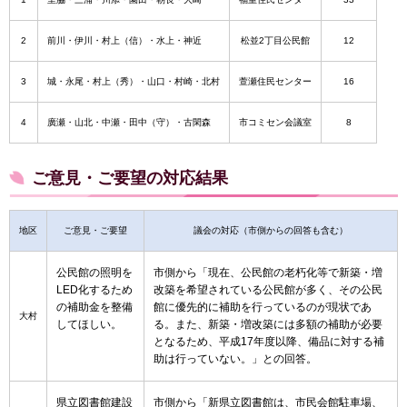
2
前川・伊川・村上（信）・水上・神近
松並2丁目公民館
12
3
城・永尾・村上（秀）・山口・村崎・北村
萱瀬住民センター
16
4
廣瀬・山北・中瀬・田中（守）・古閑森
市コミセン会議室
8
ご意見・ご要望の対応結果
地区
ご意見・ご要望
議会の対応（市側からの回答も含む）
公民館の照明を
市側から「現在、公民館の老朽化等で新築・増
LED化するため
改築を希望されている公民館が多く、その公民
の補助金を整備
館に優先的に補助を行っているのが現状であ
大村
してほしい。
る。また、新築・増改築には多額の補助が必要
となるため、平成17年度以降、備品に対する補
助は行っていない。」との回答。
県立図書館建設
市側から「新県立図書館は、市民会館駐車場、