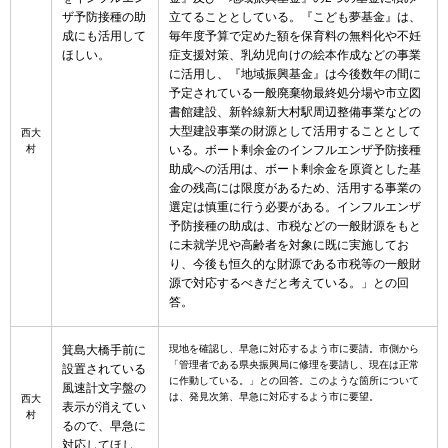
ザ予防接種の助
立てることとしている。『こども夢基金』は、
成にも活用して
毎年度予算で定めた額を保育料の無料化や不妊
ほしい。
症支援対策、乳幼児向けの絵本作成などの事業
に活用し、『地域振興基金』は今後数年の間に
予定されている一般廃棄物最終処分場や市立図
書館建設、新幹線新大村駅周辺整備事業などの
大型建設事業の財源として活用することとして
西大
村
いる。ボート剰余金のインフルエンザ予防接種
助成への活用は、ボート剰余金を原資とした基
金の残高には限度があるため、活用する事業の
選定は慎重に行う必要がある。インフルエンザ
予防接種の助成は、市税などの一般財源をもと
に未就学児や高齢者を対象に既に実施してお
り、今後も恒久的な財源である市税等の一般財
源で対応するべきだと考えている。」との回
答。
箕島大橋手前に
現地を確認し、早急に対応するよう市に要請。市側から
「管理者である県央振興局に修理を要請し、現在は正常
設置されている
に作動している。」との回答。このような箇所について
風速計文字盤の
は、発見次第、早急に対応するよう市に要望。
西大
表示が消えてい
村
るので、早急に
対応してほし