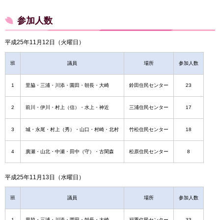
参加人数
平成25年11月12日（火曜日）
班
議員
場所
参加人数
1
里脇・三浦・川添・園田・朝長・大崎
鈴田住民センター
23
2
前川・伊川・村上（信）・水上・神近
三浦住民センター
17
3
城・永尾・村上（秀）・山口・村崎・北村
竹松住民センター
18
4
廣瀬・山北・中瀬・田中（守）・古閑森
松原住民センター
8
平成25年11月13日（水曜日）
班
議員
場所
参加人数
1
里脇・三浦・川添・園田・朝長・大崎
福重住民センター
33