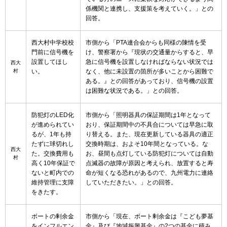
係機関と連携し、支援策を考えていく。」との
回答。
西大村中学校校
市側から「PTA連合会からも同様の陳情を受
門前に信号機を
け、警察署から『現状の交通量からすると、早
設置してほし
急に信号機を設置しなければならない状況では
西大
村
い。
なく、他に未設置の箇所が多いことから困難で
ある。』との回答があっており、信号機の設置
は困難な状況である。」との回答。
防犯灯のLED化
市側から「照明器具の保証期間は1年となって
が進められてい
おり、保証期間中の不具合については早急に取
るが、1年も持
り替える。また、現在更新している器具の適正
たずに球切れし
交換時期は、およそ10年間となっている。な
西大
た。交換費用も
お、昼間も点灯している防犯灯については自動
村
高く10年保証で
点滅器の故障が原因と考えられ、放置すると寿
ないと町内での
命が短くなる恐れがあるので、九州電力に連絡
維持管理に支障
していただきたい。」との回答。
をきたす。
ボートの剰余金
市側から「現在、ボート剰余金は『こども夢基
をインフルエン
金』及び『地域振興基金』の2つの基金に積み