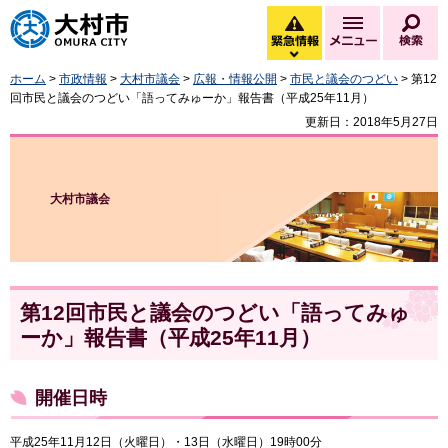
大村市
緊急情報
メニュー
検
緊急情報を開く
ホーム
>
市政情報
>
大村市議会
>
広報・情報公開
>
市民と議会のつどい
> 第12
回市民と議会のつどい「語ってみゅーか」報告書（平成25年11月）
更新日：2018年5月27日
大村市議会
第12回市民と議会のつどい「語ってみゅ
ーか」報告書（平成25年11月）
開催日時
平成25年11月12日（火曜日）・13日（水曜日）19時00分