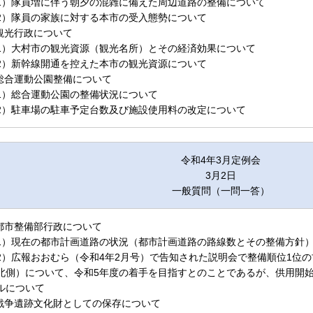
1）隊員増に伴う朝夕の混雑に備えた周辺道路の整備について
2）隊員の家族に対する本市の受入態勢について
.観光行政について
1）大村市の観光資源（観光名所）とその経済効果について
2）新幹線開通を控えた本市の観光資源について
.総合運動公園整備について
1）総合運動公園の整備状況について
2）駐車場の駐車予定台数及び施設使用料の改定について
令和4年3月定例会
3月2日
一般質問（一問一答）
.都市整備部行政について
1）現在の都市計画道路の状況（都市計画道路の路線数とその整備方針
2）広報おおむら（令和4年2月号）で告知された説明会で整備順位1位
北側）について、令和5年度の着手を目指すとのことであるが、供用開
ルについて
.戦争遺跡文化財としての保存について