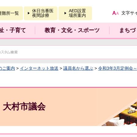
報を開く
休日当番医
AED設置
文字サ
避難所一覧
夜間診療
場所案内
祉・子育て
教育・文化・スポーツ
まちづ
のご案内
>
インターネット放送
>
議員名から選ぶ
>
令和3年3月定例会
大村市議会