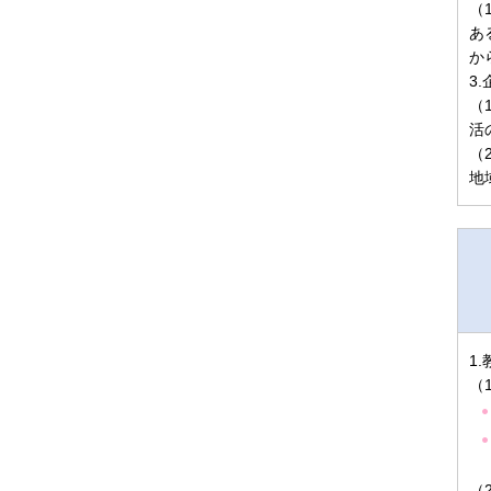
（
あ
か
3
（
活
（
地
1
（
（