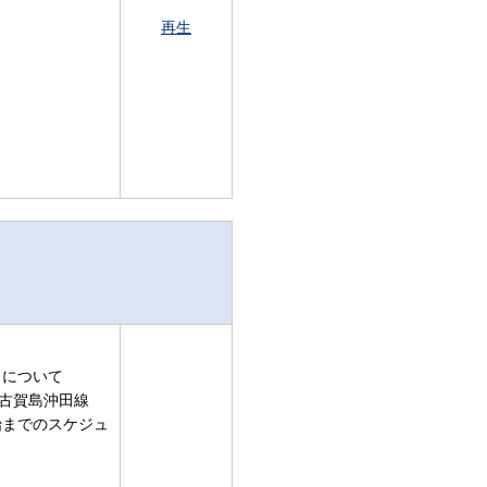
再生
）について
の古賀島沖田線
始までのスケジュ