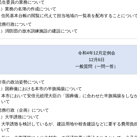
.民生委員の業務について
1）業務の名簿の作成について
住民基本台帳の閲覧に代えて担当地域の一覧表を配布することについ
.総務行政について
1）消防団の放水訓練施設の建設について
令和4年12月定例会
12月6日
一般質問（一問一答）
.市長の政治姿勢について
1）国葬儀における本市の半旗掲揚について
本市において安倍元総理大臣の「国葬儀」に合わせた半旗掲揚をしな
いて
.総務行政（企画）について
1）大学誘致について
大学誘致を検討しているが、建設用地や校舎建設などに要する費用負
いて