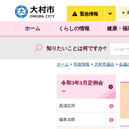
大村市
緊急情
緊急情報
ホーム
くらしの情報
健康・福
知りたいことは何ですか?
ホーム
>
市政情報
>
大村市議会
>
会議
令和3年3月定例会
～
高濵広司
城幸太郎