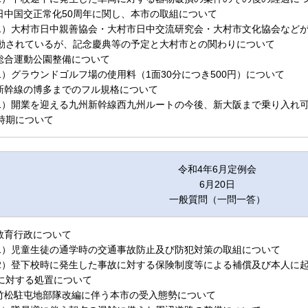
.日中国交正常化50周年に関し、本市の取組について
1）大村市日中親善協会・大村市日中交流研究会・大村市文化協会など
動されているが、記念慶典等の予定と大村市との関わりについて
.総合運動公園整備について
1）グラウンドゴルフ場の使用料（1面30分につき500円）について
.新幹線の博多までのフル規格について
1）開業を迎える九州新幹線西九州ルートの今後、新大阪まで乗り入れ
時期について
令和4年6月定例会
6月20日
一般質問（一問一答）
.教育行政について
1）児童生徒の通学時の交通事故防止及び防犯対策の取組について
2）登下校時に発生した事故に対する保険制度等による補償及び本人に
に対する処置について
.竹松駐屯地部隊改編に伴う本市の受入態勢について