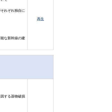
がそれぞれ独自に
再生
可能な新幹線の建
起因する器物破損