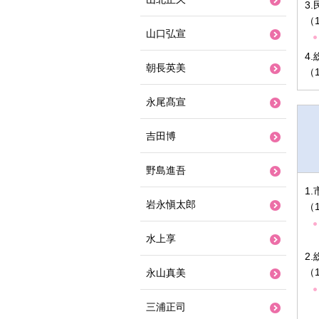
3
（
山口弘宣
4
朝長英美
（
永尾髙宣
吉田博
野島進吾
1
岩永愼太郎
（
水上享
2
（
永山真美
三浦正司