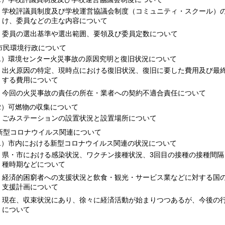
学校評議員制度及び学校運営協議会制度（コミュニティ・スクール）
け、委員などの主な内容について
委員の選出基準や選出範囲、要領及び委員定数について
.市民環境行政について
1）環境センター火災事故の原因究明と復旧状況について
出火原因の特定、現時点における復旧状況、復旧に要した費用及び最
する費用について
今回の火災事故の責任の所在・業者への契約不適合責任について
2）可燃物の収集について
ごみステーションの設置状況と設置場所について
.新型コロナウイルス関連について
1）市内における新型コロナウイルス関連の状況について
県・市における感染状況、ワクチン接種状況、3回目の接種の接種間隔
種時期などについて
経済的困窮者への支援状況と飲食・観光・サービス業などに対する国
支援計画について
現在、収束状況にあり、徐々に経済活動が始まりつつあるが、今後の
について