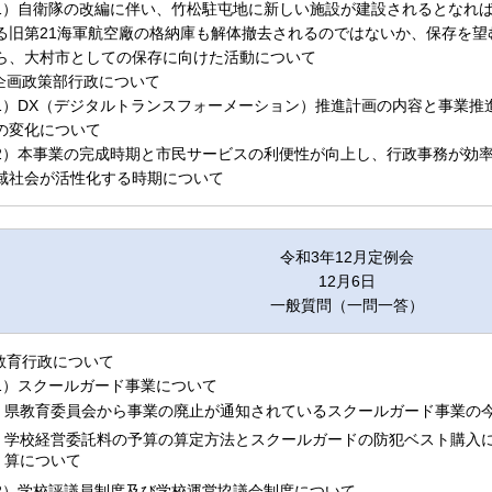
1）自衛隊の改編に伴い、竹松駐屯地に新しい施設が建設されるとなれ
る旧第21海軍航空廠の格納庫も解体撤去されるのではないか、保存を望
ら、大村市としての保存に向けた活動について
.企画政策部行政について
1）DX（デジタルトランスフォーメーション）推進計画の内容と事業推
の変化について
2）本事業の完成時期と市民サービスの利便性が向上し、行政事務が効
域社会が活性化する時期について
令和3年12月定例会
12月6日
一般質問（一問一答）
.教育行政について
1）スクールガード事業について
県教育委員会から事業の廃止が通知されているスクールガード事業の
学校経営委託料の予算の算定方法とスクールガードの防犯ベスト購入
算について
2）学校評議員制度及び学校運営協議会制度について