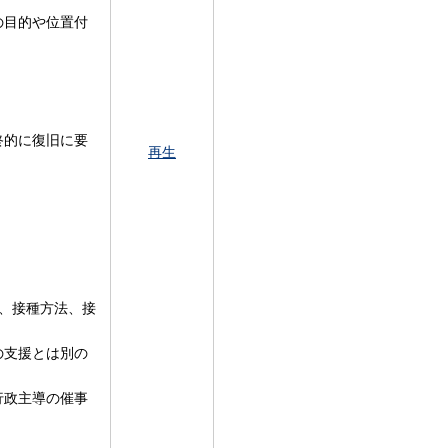
の目的や位置付
終的に復旧に要
再生
、接種方法、接
の支援とは別の
行政主導の催事