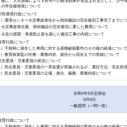
仮に、大学誘致により大村市への経済効果が見込まれるとして、少子
の学生確保策について
.市民環境行政について
1）環境センター火災事故発生から焼却施設の完全復旧工事完了までに
火災事故発生後、焼却施設の完全復旧に要した費用について
火災の原因・再発防止策を講じた復旧工事の内容について
.教育行政について
1）下校時に発生した車両に対する器物破損案件のその後の経過につい
2）教育政策監の任務・業務内容、就任から現在までの実績について
.民生委員・児童委員の状況について
1）民生委員・児童委員の一斉改選が実施されるが、選任方法・充足状
2）民生委員・児童委員の立場、身分、義務、業務内容について
令和4年9月定例会
9月9日
一般質問（一問一答）
.教育行政について
1）下校途中に発生した車両に対する器物破損の案件のその後の経過に