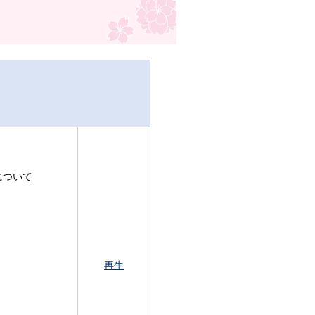
について
再生