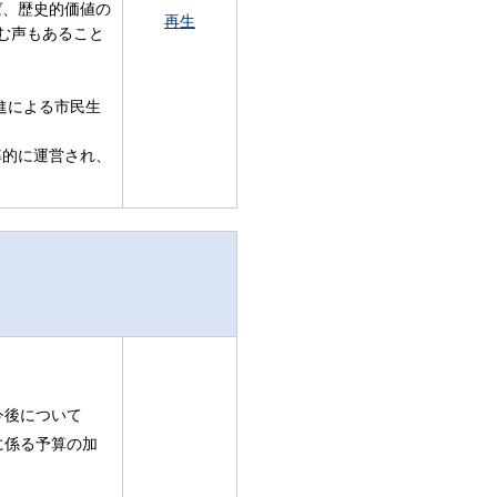
ば、歴史的価値の
再生
む声もあること
進による市民生
率的に運営され、
今後について
に係る予算の加