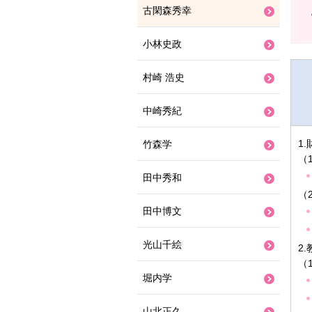
古閑森秀幸
小林史政
村崎 浩史
中崎秀紀
1
竹森学
（
田中秀和
（
田中博文
光山千絵
2
（
堀内学
山北正久