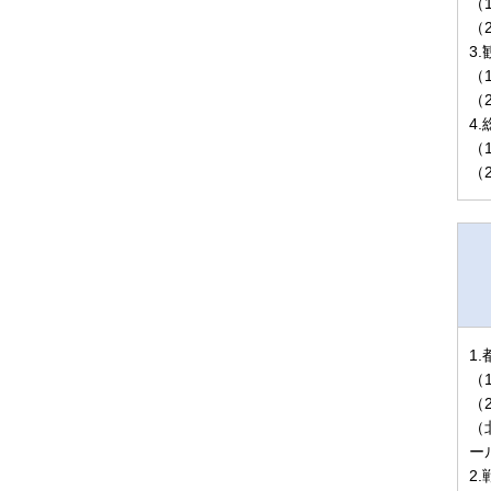
（
（
3
（
（
4
（
（
1
（
（
（
ー
2