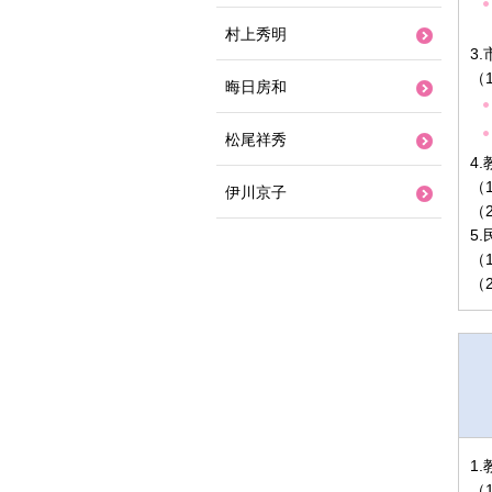
村上秀明
3
（
晦日房和
松尾祥秀
4
（
伊川京子
（
5
（
（
1
（