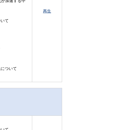
化が加速する中
再生
ついて
て
況について
ついて