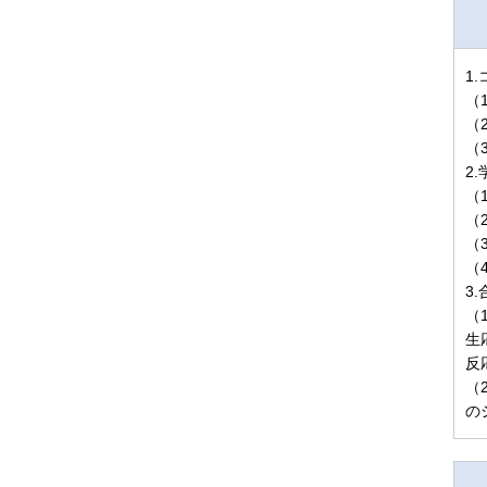
1
（
（
（
2
（
（
（
（
3
（
生
反
（
の