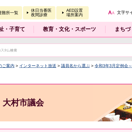
報を開く
休日当番医
AED設置
文字サ
避難所一覧
夜間診療
場所案内
祉・子育て
教育・文化・スポーツ
まちづ
のご案内
>
インターネット放送
>
議員名から選ぶ
>
令和3年3月定例会
大村市議会