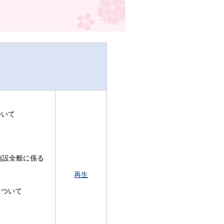
ついて
施設全般に係る
再生
について