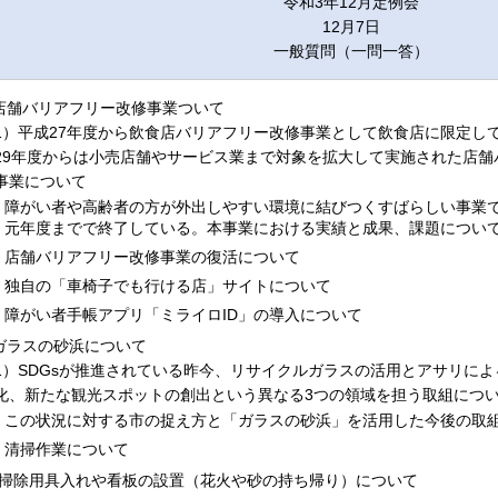
令和3年12月定例会
12月7日
一般質問（一問一答）
.店舗バリアフリー改修事業ついて
1）平成27年度から飲食店バリアフリー改修事業として飲食店に限定し
29年度からは小売店舗やサービス業まで対象を拡大して実施された店舗
事業について
障がい者や高齢者の方が外出しやすい環境に結びつくすばらしい事業
元年度までで終了している。本事業における実績と成果、課題につい
店舗バリアフリー改修事業の復活について
独自の「車椅子でも行ける店」サイトについて
障がい者手帳アプリ「ミライロID」の導入について
.ガラスの砂浜について
1）SDGsが推進されている昨今、リサイクルガラスの活用とアサリに
化、新たな観光スポットの創出という異なる3つの領域を担う取組につ
この状況に対する市の捉え方と「ガラスの砂浜」を活用した今後の取
清掃作業について
.掃除用具入れや看板の設置（花火や砂の持ち帰り）について