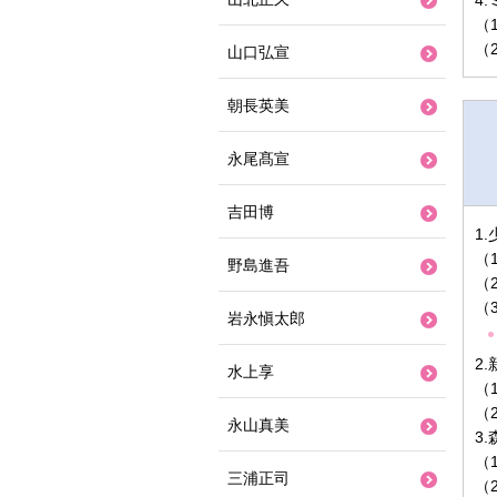
4
（
（
山口弘宣
朝長英美
永尾髙宣
吉田博
1
（
野島進吾
（
（
岩永愼太郎
2
水上享
（
（
永山真美
3
（
三浦正司
（