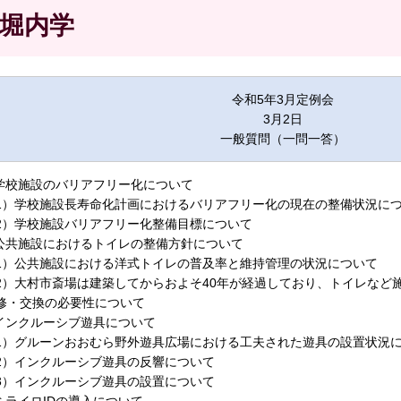
堀内学
令和5年3月定例会
3月2日
一般質問（一問一答）
.学校施設のバリアフリー化について
1）学校施設長寿命化計画におけるバリアフリー化の現在の整備状況に
2）学校施設バリアフリー化整備目標について
.公共施設におけるトイレの整備方針について
1）公共施設における洋式トイレの普及率と維持管理の状況について
2）大村市斎場は建築してからおよそ40年が経過しており、トイレなど
修・交換の必要性について
.インクルーシブ遊具について
1）グルーンおおむら野外遊具広場における工夫された遊具の設置状況
2）インクルーシブ遊具の反響について
3）インクルーシブ遊具の設置について