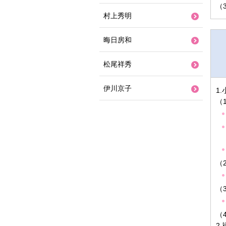
（
村上秀明
晦日房和
松尾祥秀
伊川京子
1
（
（
（
（
2