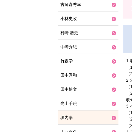
古閑森秀幸
小林史政
村崎 浩史
中崎秀紀
1
竹森学
（
（
田中秀和
2
（
田中博文
（
改
光山千絵
3
（
堀内学
（
（
山北正久