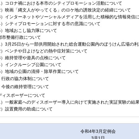
1）コロナ禍における本市のシティプロモーション活動について
2）映画「縄文人がやってくる」のロケ地の誘致決定の経緯について
3）インターネットやソーシャルメディアを活用した積極的な情報発信
4）シティプロモーションに対する市の意識について
5）地域おこし協力隊について
.都市整備行政について
1）3月25日から一部供用開始された総合運動公園内のぼうけん広場の
2）ベンチや日よけなどの熱中症対策について
3）維持管理や遊具の点検について
4）インクルーシブ公園について
5）地域の公園の清掃・除草作業について
行政の協力体制について
今後の維持管理について
.ディスポーザーについて
1）一般家庭へのディスポーザー導入に向けて実施された実証実験の結
2）設置費用の助成について
令和4年3月定例会
3月1日