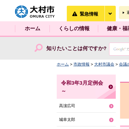
大村市
緊急情
緊急情報
ホーム
くらしの情報
健康・福
知りたいことは何ですか?
ホーム
>
市政情報
>
大村市議会
>
会議
令和3年3月定例会
～
高濵広司
城幸太郎