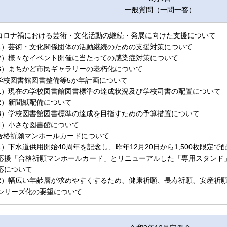
一般質問（一問一答）
.コロナ禍における芸術・文化活動の継続・発展に向けた支援について
1）芸術・文化関係団体の活動継続のための支援対策について
2）様々なイベント開催に当たっての感染症対策について
3）まちかど市民ギャラリーの老朽化について
.学校図書館図書整備等5か年計画について
1）現在の学校図書館図書標準の達成状況及び学校司書の配置について
2）新聞紙配備について
3）学校図書館図書標準の達成を目指すための予算措置について
4）小さな図書館について
.合格祈願マンホールカードについて
1）下水道供用開始40周年を記念し、昨年12月20日から1,500枚限定
応援「合格祈願マンホールカード」とリニューアルした「専用スタンド
応について
2）幅広い年齢層が求めやすくするため、健康祈願、長寿祈願、安産祈
シリーズ化の要望について