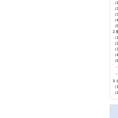
（
（
（
（
（
2
（
（
（
（
（
3
（
（