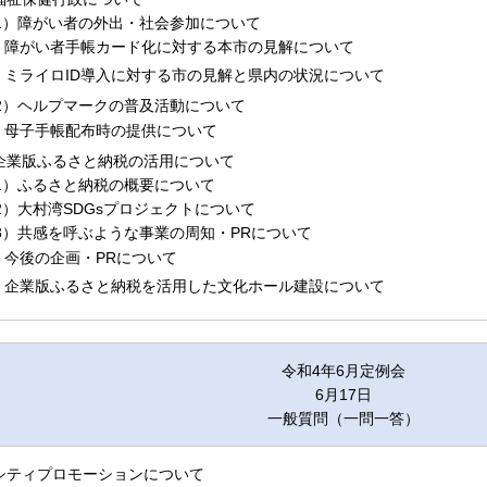
1）障がい者の外出・社会参加について
障がい者手帳カード化に対する本市の見解について
ミライロID導入に対する市の見解と県内の状況について
2）ヘルプマークの普及活動について
母子手帳配布時の提供について
.企業版ふるさと納税の活用について
1）ふるさと納税の概要について
2）大村湾SDGsプロジェクトについて
3）共感を呼ぶような事業の周知・PRについて
今後の企画・PRについて
企業版ふるさと納税を活用した文化ホール建設について
令和4年6月定例会
6月17日
一般質問（一問一答）
.シティプロモーションについて