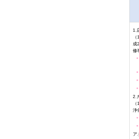
1
（
成
修
2
（
浄
ア