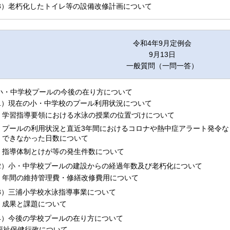
3）老朽化したトイレ等の設備改修計画について
令和4年9月定例会
9月13日
一般質問（一問一答）
.小・中学校プールの今後の在り方について
1）現在の小・中学校のプール利用状況について
学習指導要領における水泳の授業の位置づけについて
プールの利用状況と直近3年間におけるコロナや熱中症アラート発令な
できなかった日数について
指導体制とけが等の発生件数について
2）小・中学校プールの建設からの経過年数及び老朽化について
年間の維持管理費・修繕改修費用について
3）三浦小学校水泳指導事業について
成果と課題について
4）今後の学校プールの在り方について
.福祉保健行政について