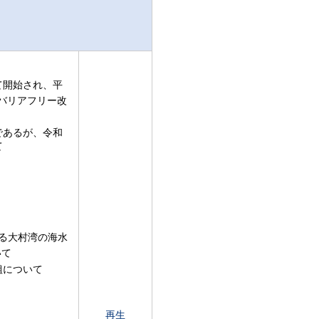
て開始され、平
バリアフリー改
であるが、令和
て
よる大村湾の海水
いて
組について
再生