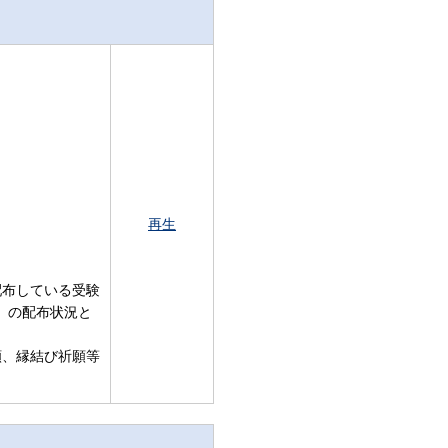
再生
で配布している受験
」の配布状況と
願、縁結び祈願等