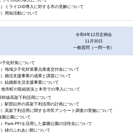
.ミライロIDの導入について
1）ミライロID導入に対する市の見解について
2）周知活動について
令和4年12月定例会
11月30日
一般質問（一問一答）
.少子化対策について
1）地域少子化対策重点推進交付金について
2）婚活支援事業の成果と課題について
3）結婚新生活支援事業について
他市町の取組状況と本市での導入について
.新幹線高架下利活用について
1）駅部以外の高架下利活用の計画について
2）高架下利活用に関する市民アンケート調査の実施について
.森園公園について
1）Park-PFIを活用した森園公園の活性化について
2）緑のふれあい館について