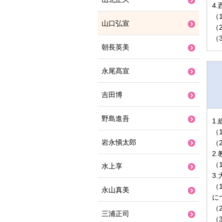
4
（
山口弘宣
（
（
朝長英美
永尾髙宣
吉田博
野島進吾
1
（
岩永愼太郎
（
2
（
水上享
3
（
永山真美
に
（
三浦正司
（