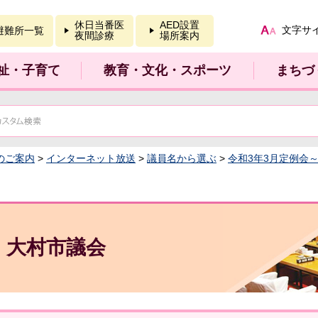
報を開く
休日当番医
AED設置
文字サ
避難所一覧
夜間診療
場所案内
祉・子育て
教育・文化・スポーツ
まちづ
のご案内
>
インターネット放送
>
議員名から選ぶ
>
令和3年3月定例会
大村市議会