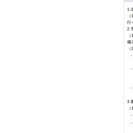
1
（
行
2
（
備
（
3
（