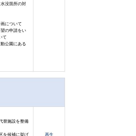
道水没箇所の対
計画について
要望の申請をい
いて
運動公園にある
代替施設を整備
区を候補に挙げ
再生