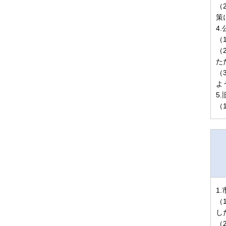
（
策
4
（
（
た
（
よ
5
（
1
（
し
（