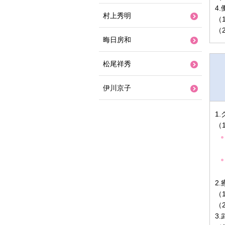
4
村上秀明
（
（
晦日房和
松尾祥秀
伊川京子
1
（
2
（
（
3