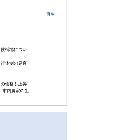
再生
設候補地につい
運行体制の見直
物の価格も上昇
、市内農家の生