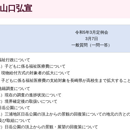
山口弘宣
令和5年3月定例会
3月7日
一般質問（一問一答）
.福祉行政について
1）子どもに係る福祉医療費について
現物給付方式の対象者の拡大について
子どもに係る福祉医療費の支給対象を長崎県が高校生まで拡大するこ
.地籍調査について
1）現在の調査の進捗状況について
2）境界確定後の取扱いについて
.日岳公園について
1）三浦地区日岳公園の頂上からの景観の回復策についての地元の方と
及び取組について
2）日岳公園の頂上からの景観・展望の回復策について