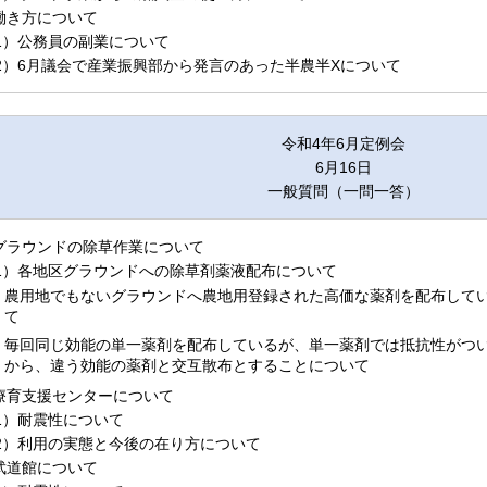
.働き方について
1）公務員の副業について
2）6月議会で産業振興部から発言のあった半農半Xについて
令和4年6月定例会
6月16日
一般質問（一問一答）
.グラウンドの除草作業について
1）各地区グラウンドへの除草剤薬液配布について
農用地でもないグラウンドへ農地用登録された高価な薬剤を配布して
て
毎回同じ効能の単一薬剤を配布しているが、単一薬剤では抵抗性がつ
から、違う効能の薬剤と交互散布とすることについて
.療育支援センターについて
1）耐震性について
2）利用の実態と今後の在り方について
.武道館について