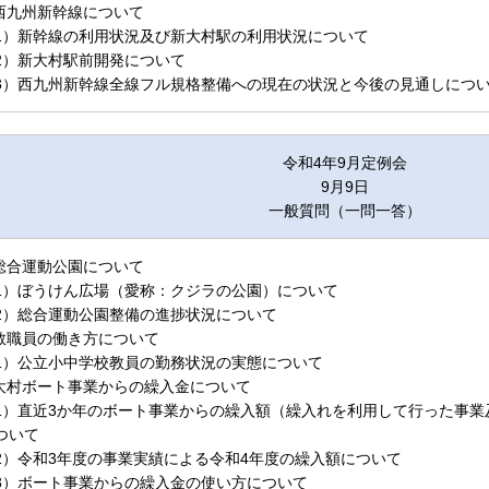
.西九州新幹線について
1）新幹線の利用状況及び新大村駅の利用状況について
2）新大村駅前開発について
3）西九州新幹線全線フル規格整備への現在の状況と今後の見通しにつ
令和4年9月定例会
9月9日
一般質問（一問一答）
.総合運動公園について
1）ぼうけん広場（愛称：クジラの公園）について
2）総合運動公園整備の進捗状況について
.教職員の働き方について
1）公立小中学校教員の勤務状況の実態について
.大村ボート事業からの繰入金について
1）直近3か年のボート事業からの繰入額（繰入れを利用して行った事業
ついて
2）令和3年度の事業実績による令和4年度の繰入額について
3）ボート事業からの繰入金の使い方について