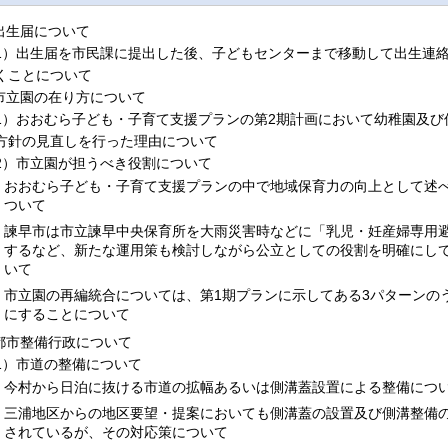
.出生届について
1）出生届を市民課に提出した後、子どもセンターまで移動して出生連
くことについて
.市立園の在り方について
1）おおむら子ども・子育て支援プランの第2期計画において幼稚園及び
方針の見直しを行った理由について
2）市立園が担うべき役割について
おおむら子ども・子育て支援プランの中で地域保育力の向上として述
ついて
諫早市は市立諫早中央保育所を大雨災害時などに「乳児・妊産婦専用
するなど、新たな運用策も検討しながら公立としての役割を明確にし
いて
市立園の再編統合については、第1期プランに示してある3パターンの
にすることについて
.都市整備行政について
1）市道の整備について
今村から日泊に抜ける市道の拡幅あるいは側溝蓋設置による整備につ
三浦地区からの地区要望・提案においても側溝蓋の設置及び側溝整備
されているが、その対応策について