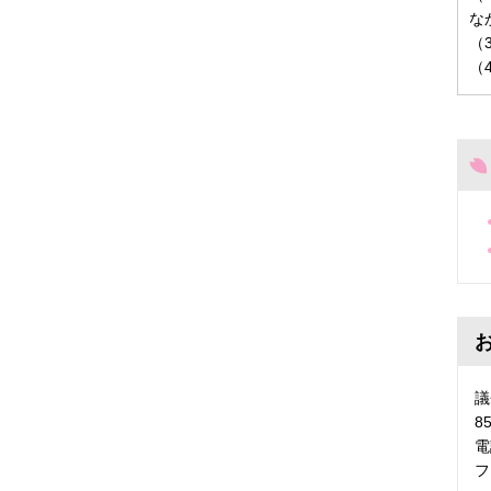
な
（
（
議
8
電
フ