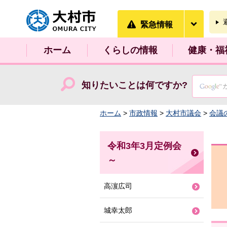
大村市
緊急情
緊急情報
ホーム
くらしの情報
健康・福
知りたいことは何ですか?
ホーム
>
市政情報
>
大村市議会
>
会議
令和3年3月定例会
～
高濵広司
城幸太郎