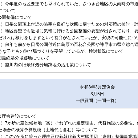
2）今年度の地区要望でも挙げられていた、さつき台地区の大雨時の市
について
.公園整備について
1）日岳公園頂上付近の眺望を良好な状態に戻すための対応策の検討・
2）地区要望でも近場に気軽に行ける公園整備の要望が出されており、
だければ検討をしますという答弁がなされていたが、実現の可能性につ
3）何年も前から日岳公園付近に島原の百花台公園や諫早市の県立総合
うな子どもの遊び場づくりを要望しているが、検討状況について
.旧最終処分場跡地について
1）釜川内の旧最終処分場跡地の活用策について
令和3年3月定例会
3月5日
一般質問（一問一答）
.市庁舎建設について
1）7か所の建設候補地（案）それぞれの選定理由、代替施設の必要性、
た場合の概算予算規模（土地代も含む）等について
2）この7か所に絞った理由及び新幹線新大村駅周辺（東側）整備事業地