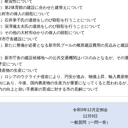
1）耐震性について
2）第2体育館の建設に合わせた建替えについて
.大村市の偉人の顕彰について
1）石井筆子氏の遺徳をしのび顕彰を行うことについて
2）深澤儀太夫氏の遺徳をしのび顕彰を行うことについて
3）その他の大村市ゆかりの偉人の顕彰について
.新市庁舎建設について
1）新たに整備が必要となる新市民プールの概算建設費用の見込みと建
2）新市庁舎の建設候補地への公共交通機関はバスのみとなるが、その
予定について
.農産物の生産について
1）ロシアのウクライナ侵攻により、円安が進み、物価上昇、輸入農産
向にあり、今後、国内農産物の生産力が重要になってくると思われるが
力の向上と担い手農家の育成に対する市の見解について
令和3年12月定例会
12月9日
一般質問（一問一答）