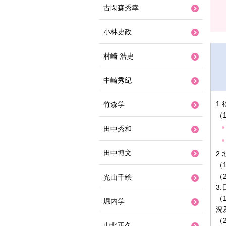
古閑森秀幸
小林史政
村崎 浩史
中崎秀紀
1
竹森学
（
田中秀和
田中博文
2
（
（
光山千絵
3
（
堀内学
況
（
山北正久