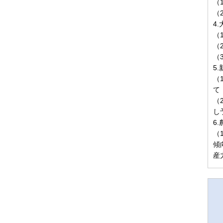
（
（
4
（
（
（
5
（
て
（
し
6
（
傾
産