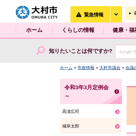
大村市
緊急情
緊急情報
ホーム
くらしの情報
健康・福
知りたいことは何ですか?
ホーム
>
市政情報
>
大村市議会
>
会議
令和3年3月定例会
～
高濵広司
城幸太郎