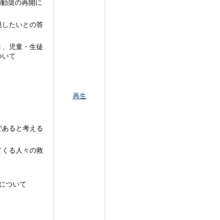
的勧奨の再開に
視したいとの答
き、児童・生徒
ついて
再生
であると考える
てくる人々の救
数について