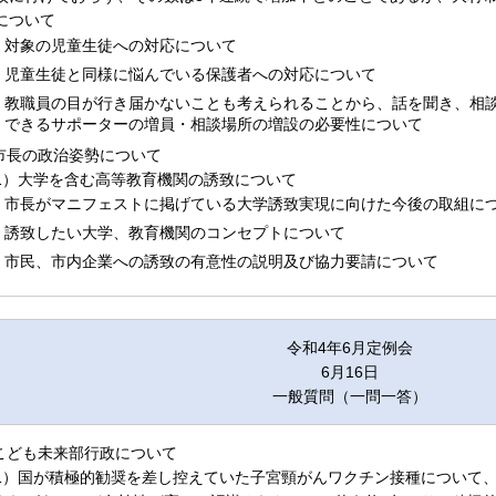
について
対象の児童生徒への対応について
児童生徒と同様に悩んでいる保護者への対応について
教職員の目が行き届かないことも考えられることから、話を聞き、相
できるサポーターの増員・相談場所の増設の必要性について
.市長の政治姿勢について
1）大学を含む高等教育機関の誘致について
市長がマニフェストに掲げている大学誘致実現に向けた今後の取組に
誘致したい大学、教育機関のコンセプトについて
市民、市内企業への誘致の有意性の説明及び協力要請について
令和4年6月定例会
6月16日
一般質問（一問一答）
.こども未来部行政について
1）国が積極的勧奨を差し控えていた子宮頸がんワクチン接種について