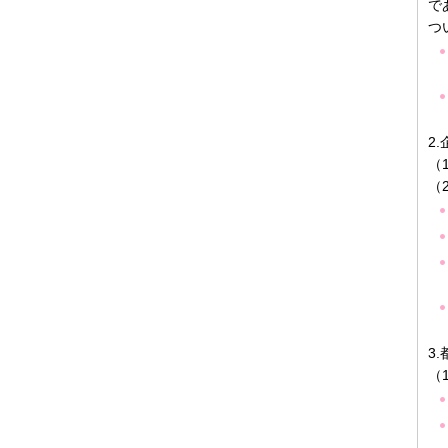
で
つ
2
（
（
3
（