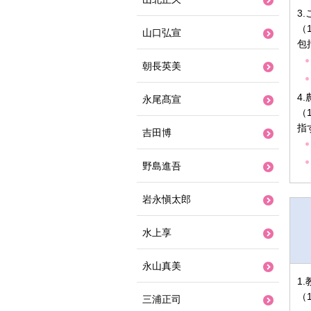
3
（
山口弘宣
包
朝長英美
4
永尾髙宣
（
指
吉田博
野島進吾
岩永愼太郎
水上享
永山真美
1
（
三浦正司