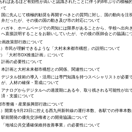
あればあるほど有効性が高いと認識されたことに伴う約8年ぶりの積極
いて
国に先んじて積極的勧奨を再開すべきとの質問に対し、国の動向を注
弁だったが、その後の国の動き及び市の対応について
ハガキ、ホームページでの周知には限界があることから、学校へ出向
へ直接説明することをお願いしていたが、その後の医師会との協議に
.企画政策部行政について
1）市民が理解できるような「大村未来都市構想」の説明について
2）「大村市DX推進計画」について
計画の必要性について
本計画と大村未来都市構想との関係、関連性について
デジタル技術の導入・活用には専門知識を持つスペシャリストが必要
が、人材の確保・育成について
アナログからデジタルへの過渡期にある今、取り残される可能性が出
済・支援について
.都市整備・産業振興部行政について
1）開業を9月23日に控える西九州新幹線の運行本数、各駅での停車本
駅前開発の優先交渉権者との開発協議について
「地域公共交通確保維持改善事業」の必要性について