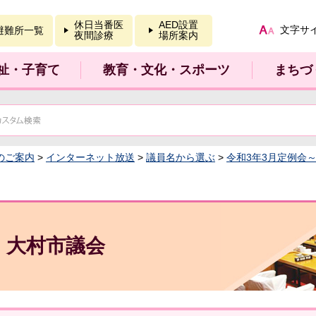
報を開く
休日当番医
AED設置
文字サ
避難所一覧
夜間診療
場所案内
祉・子育て
教育・文化・スポーツ
まちづ
のご案内
>
インターネット放送
>
議員名から選ぶ
>
令和3年3月定例会
大村市議会