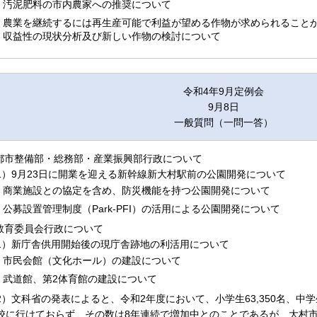
汚泥肥料の市内農家への推奨について
農業を継続するには再生産可能で利益が望める作物が求められること
収益性の現状分析及び新しい作物の検討について
令和4年9月定例会
9月8日
一般質問（一問一答）
.都市整備部・総務部・産業振興部行政について
1）9月23日に開業を迎える新幹線新大村駅前の公園開発について
商業施設との協定を含め、防災機能を持つ公園開発について
公募設置管理制度（Park-PFI）の活用による公園開発について
.教育委員会行政について
1）新庁舎供用開始後の現庁舎跡地の利活用について
市民会館（文化ホール）の建設について
武道館、第2体育館の建設について
2）文科省の発表によると、令和2年度において、小学生63,350名、中学生1
校に行けておらず、その数は8年連続で増加中とのことであるが、大村