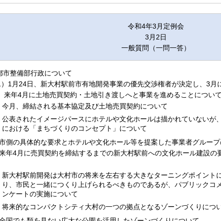
令和4年3月定例会
3月2日
一般質問（一問一答）
.都市整備部行政について
1）1月24日、新大村駅前市有地開発事業の優先交渉権者が決定し、3月
、来年4月に土地売買契約・土地引き渡しへと事業を進めることについ
今月、締結される基本協定及び土地売買契約について
公表されたイメージパースにホテルや文化ホールは描かれていないが
における「まちづくりのコンセプト」について
.市側の具体的な要求とホテルや文化ホール等を提案した事業者グループ
.来年4月に売買契約を締結するまでの新大村駅前への文化ホール建設の
新大村駅前開発は大村市の将来を左右する大きなターニングポイント
り、市民と一緒につくり上げられるべきものであるが、パブリックコ
ンケートの実施について
将来的なコンパクトシティ大村の一つの拠点となるゾーンづくりにつ
.全国でも類を見ない広大な公園を活用したゾーンづくりについて