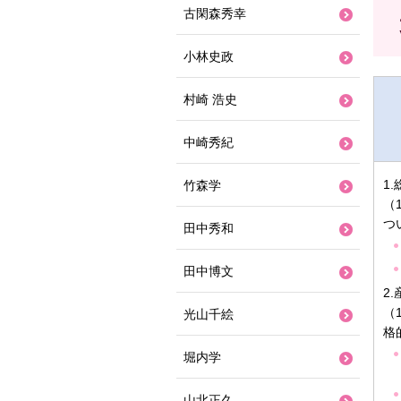
古閑森秀幸
小林史政
村崎 浩史
中崎秀紀
1
竹森学
（
つ
田中秀和
田中博文
2
（
光山千絵
格
堀内学
山北正久