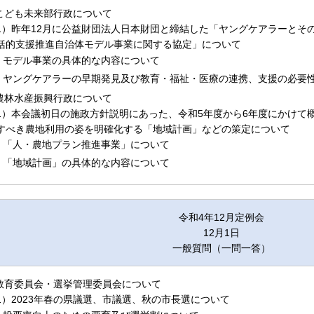
.こども未来部行政について
1）昨年12月に公益財団法人日本財団と締結した「ヤングケアラーとそ
括的支援推進自治体モデル事業に関する協定」について
モデル事業の具体的な内容について
ヤングケアラーの早期発見及び教育・福祉・医療の連携、支援の必要
.農林水産振興行政について
1）本会議初日の施政方針説明にあった、令和5年度から6年度にかけて概
すべき農地利用の姿を明確化する「地域計画」などの策定について
「人・農地プラン推進事業」について
「地域計画」の具体的な内容について
令和4年12月定例会
12月1日
一般質問（一問一答）
.教育委員会・選挙管理委員会について
1）2023年春の県議選、市議選、秋の市長選について