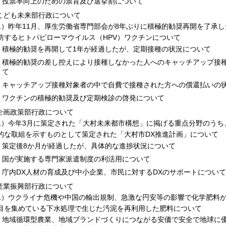
投票率向上のための票育及び選挙割について
.こども未来部行政について
1）昨年11月、厚生労働省専門部会が8年ぶりに積極的勧奨再開を了承
防するヒトパピローマウイルス（HPV）ワクチンについて
積極的勧奨を再開して1年が経過したが、定期接種の状況について
積極的勧奨の差し控えにより接種しなかった人へのキャッチアップ接
て
キャッチアップ接種対象者の中で自費で接種された方への償還払いの
ワクチンの積極的勧奨及び定期検診の啓発について
.企画政策部行政について
1）今年3月に策定された「大村未来都市構想」に掲げる重点分野のうち
的な取組を示すものとして策定された「大村市DX推進計画」について
策定後8か月が経過したが、具体的な進捗状況について
国が実施する専門家派遣制度の利活用について
庁内DX人材の育成及び中小企業、市民に対するDXのサポートについて
.産業振興部行政について
1）ウクライナ危機や中国の輸出規制、急激な円安等の影響で化学肥料
目を集めている下水処理で生じた汚泥を再利用した肥料について
地域循環型農業、地域ブランドづくりにつながる安価で安全で地球に