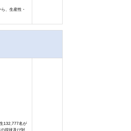
から、生産性・
32,777名が
市の現状及び対