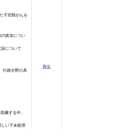
した子宮頸がんを
種の状況につい
状況について
再生
、行政分野の具
が高騰する中、
優しい下水処理