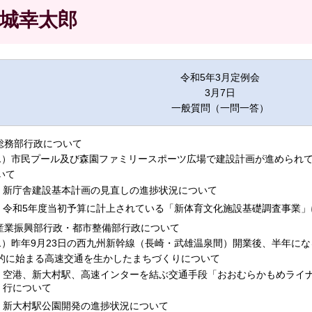
城幸太郎
令和5年3月定例会
3月7日
一般質問（一問一答）
.総務部行政について
1）市民プール及び森園ファミリースポーツ広場で建設計画が進められ
いて
新庁舎建設基本計画の見直しの進捗状況について
令和5年度当初予算に計上されている「新体育文化施設基礎調査事業」
.産業振興部行政・都市整備部行政について
1）昨年9月23日の西九州新幹線（長崎・武雄温泉間）開業後、半年に
的に始まる高速交通を生かしたまちづくりについて
空港、新大村駅、高速インターを結ぶ交通手段「おおむらかもめライ
行について
新大村駅公園開発の進捗状況について