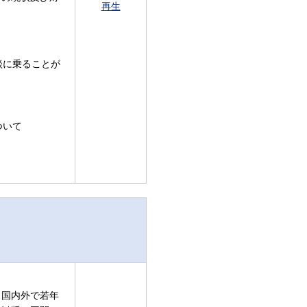
再生
談に乗ることが
ついて
、国内外で若年