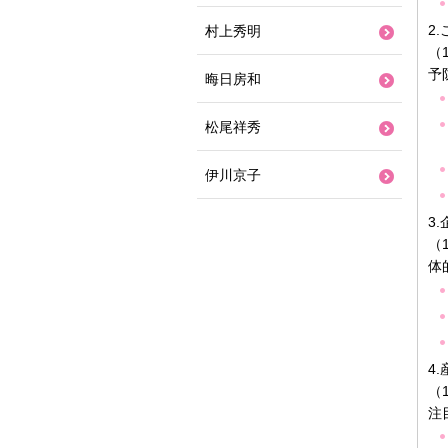
2
村上秀明
（
予
晦日房和
松尾祥秀
伊川京子
3
（
体
4
（
注