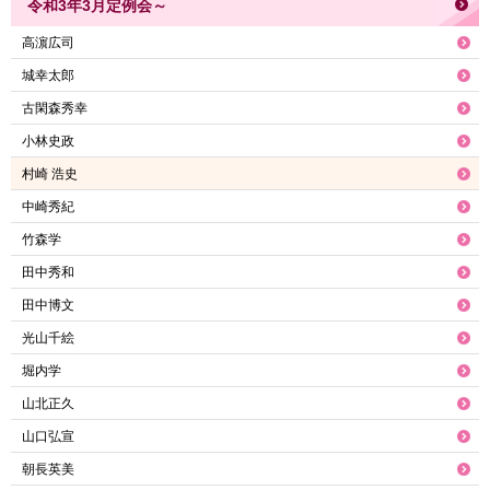
令和3年3月定例会～
高濵広司
城幸太郎
古閑森秀幸
小林史政
村崎 浩史
中崎秀紀
竹森学
田中秀和
田中博文
光山千絵
堀内学
山北正久
山口弘宣
朝長英美