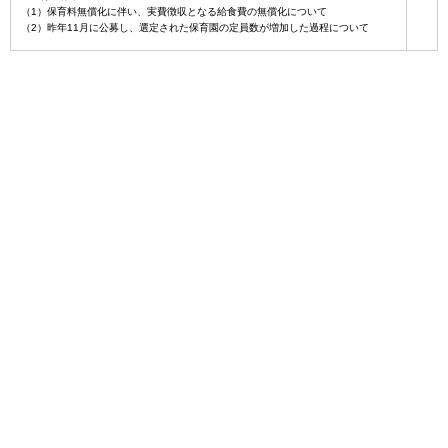
（1）保育料無償化に伴い、実費徴収となる給食費の無償化について
（2）昨年11月に公募し、選定された保育園の定員数が増加した過程について