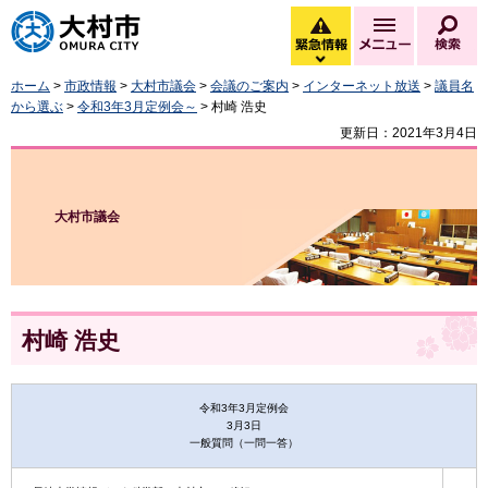
大村市
緊急情報
メニュー
検
緊急情報を開く
ホーム
>
市政情報
>
大村市議会
>
会議のご案内
>
インターネット放送
>
議員名
から選ぶ
>
令和3年3月定例会～
> 村崎 浩史
更新日：2021年3月4日
大村市議会
村崎 浩史
令和3年3月定例会
3月3日
一般質問（一問一答）