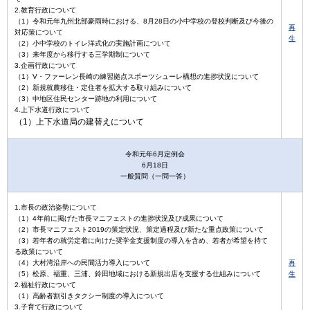
2.教育行政について
（1）令和元年九州北部豪雨時における、8月28日の小中学校の登校判断及び今後の
再
対応策について
生
（2）小中学校のトイレ洋式化の実施計画について
（3）来年度から移行する三学期制について
3.企画行政について
（1）V・ファーレン長崎の練習拠点スポーツシューレ構想の進捗状況について
（2）新規就農移住・定住者を拡大する取り組みについて
（3）中地区住民センター跡地の利用について
4.上下水道行政について
（1）上下水道局の建替えについて
令和元年6月定例会
6月18日
一般質問（一問一答）
1.市長の政治姿勢について
（1）4年前に掲げた市長マニフェストの進捗状況及び成果について
（2）市長マニフェスト2019の策定状況、策定過程及び新たな重点政策について
（3）若年者の就労定着に向けた奨学金支援制度の導入を含め、若者が希望を持て
る政策について
（4）大村湾沿岸への民間活力導入について
再
（5）松原、福重、三浦、鈴田地域における新規出店を支援する仕組みについて
生
2.福祉行政について
（1）高齢者割引きタクシー制度の導入について
3.子育て行政について