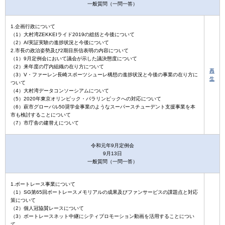
一般質問（一問一答）
1.企画行政について
（1）大村湾ZEKKEIライド2019の総括と今後について
（2）AI実証実験の進捗状況と今後について
2.市長の政治姿勢及び2期目所信表明の内容について
（1）9月定例会において議会が示した議決態度について
（2）来年度の庁内組織の在り方について
再
（3）V・ファーレン長崎スポーツシューレ構想の進捗状況と今後の事業の在り方に
生
ついて
（4）大村湾データコンソーシアムについて
（5）2020年東京オリンピック・パラリンピックへの対応について
（6）萩市グローバル50奨学金事業のようなスーパースチューデント支援事業を本
市も検討することについて
（7）市庁舎の建替えについて
令和元年9月定例会
9月13日
一般質問（一問一答）
1.ボートレース事業について
（1）SG第65回ボートレースメモリアルの成果及びファンサービスの課題点と対応
策について
（2）個人冠協賛レースについて
（3）ボートレースネット中継にシティプロモーション動画を活用することについ
て