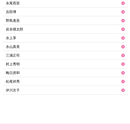
永尾髙宣
吉田博
野島進吾
岩永愼太郎
水上享
永山真美
三浦正司
村上秀明
晦日房和
松尾祥秀
伊川京子