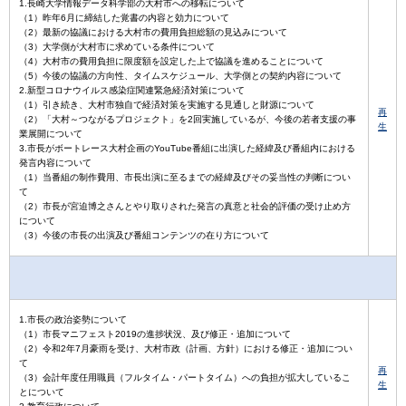
1.長崎大学情報データ科学部の大村市への移転について
（1）昨年6月に締結した覚書の内容と効力について
（2）最新の協議における大村市の費用負担総額の見込みについて
（3）大学側が大村市に求めている条件について
（4）大村市の費用負担に限度額を設定した上で協議を進めることについて
（5）今後の協議の方向性、タイムスケジュール、大学側との契約内容について
2.新型コロナウイルス感染症関連緊急経済対策について
（1）引き続き、大村市独自で経済対策を実施する見通しと財源について
再
（2）「大村～つながるプロジェクト」を2回実施しているが、今後の若者支援の事
生
業展開について
3.市長がボートレース大村企画のYouTube番組に出演した経緯及び番組内における
発言内容について
（1）当番組の制作費用、市長出演に至るまでの経緯及びその妥当性の判断につい
て
（2）市長が宮迫博之さんとやり取りされた発言の真意と社会的評価の受け止め方
について
（3）今後の市長の出演及び番組コンテンツの在り方について
1.市長の政治姿勢について
（1）市長マニフェスト2019の進捗状況、及び修正・追加について
（2）令和2年7月豪雨を受け、大村市政（計画、方針）における修正・追加につい
て
再
（3）会計年度任用職員（フルタイム・パートタイム）への負担が拡大しているこ
生
とについて