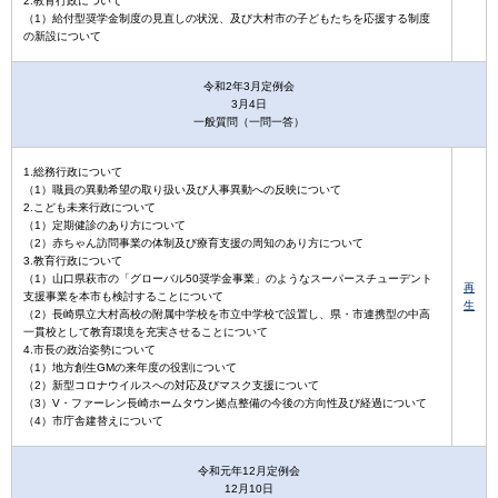
2.教育行政について
（1）給付型奨学金制度の見直しの状況、及び大村市の子どもたちを応援する制度
の新設について
令和2年3月定例会
3月4日
一般質問（一問一答）
1.総務行政について
（1）職員の異動希望の取り扱い及び人事異動への反映について
2.こども未来行政について
（1）定期健診のあり方について
（2）赤ちゃん訪問事業の体制及び療育支援の周知のあり方について
3.教育行政について
（1）山口県萩市の「グローバル50奨学金事業」のようなスーパースチューデント
再
支援事業を本市も検討することについて
生
（2）長崎県立大村高校の附属中学校を市立中学校で設置し、県・市連携型の中高
一貫校として教育環境を充実させることについて
4.市長の政治姿勢について
（1）地方創生GMの来年度の役割について
（2）新型コロナウイルスへの対応及びマスク支援について
（3）V・ファーレン長崎ホームタウン拠点整備の今後の方向性及び経過について
（4）市庁舎建替えについて
令和元年12月定例会
12月10日