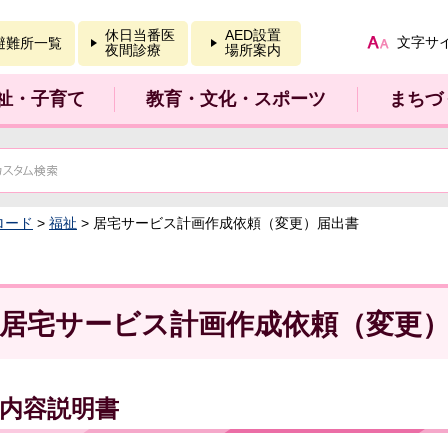
報を開く
休日当番医
AED設置
文字サ
避難所一覧
夜間診療
場所案内
祉・子育て
教育・文化・スポーツ
まちづ
ロード
>
福祉
> 居宅サービス計画作成依頼（変更）届出書
居宅サービス計画作成依頼（変更
内容説明書