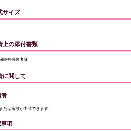
式サイズ
請上の添付書類
保険被保険者証
請に関して
請者
または家族が申請できます。
意事項