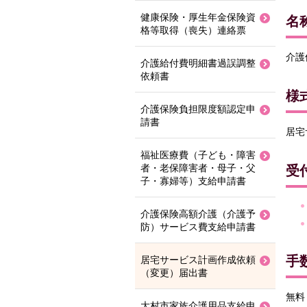
健康保険・厚生年金保険資
名
格等取得（喪失）連絡票
介護
介護給付費明細書過誤調整
依頼書
様
介護保険負担限度額認定申
請書
居宅
福祉医療費（子ども・障害
者・老保障害者・母子・父
受
子・寡婦等）支給申請書
介護保険高額介護（介護予
防）サービス費支給申請書
手
居宅サービス計画作成依頼
（変更）届出書
無料
大村市家族介護用品支給申