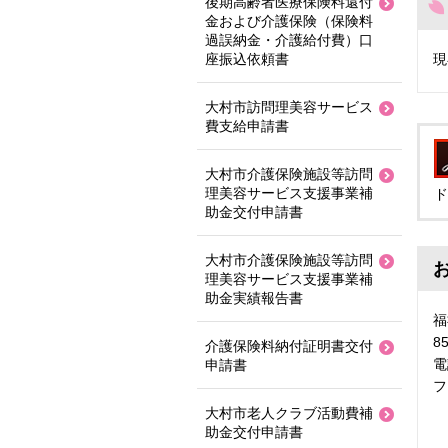
後期高齢者医療保険料還付
金および介護保険（保険料
過誤納金・介護給付費）口
座振込依頼書
現
大村市訪問理美容サービス
費支給申請書
大村市介護保険施設等訪問
理美容サービス支援事業補
ド
助金交付申請書
大村市介護保険施設等訪問
理美容サービス支援事業補
助金実績報告書
福
8
介護保険料納付証明書交付
電
申請書
フ
大村市老人クラブ活動費補
助金交付申請書