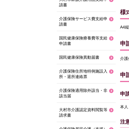
請書
様
介護保険サービス費支給申
請書
A4縦
国民健康保険療養費等支給
申
申請書
国民健康保険異動届書
介護
介護保険住所地特例施設入
申
所・退所連絡票
介護保険適用除外該当・非
申
該当届
本人
大村市介護認定資料閲覧等
請求書
注