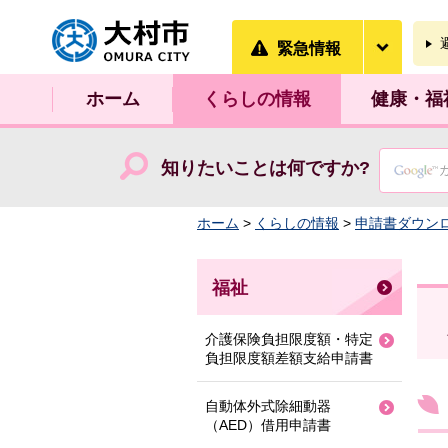
大村市
緊急情
緊急情報
ホーム
くらしの情報
健康・福
知りたいことは何ですか?
ホーム
>
くらしの情報
>
申請書ダウン
福祉
介護保険負担限度額・特定
負担限度額差額支給申請書
自動体外式除細動器
（AED）借用申請書