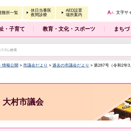
報を開く
休日当番医
AED設置
文字サ
避難所一覧
夜間診療
場所案内
祉・子育て
教育・文化・スポーツ
まちづ
・情報公開
>
市議会だより
>
過去の市議会だより
> 第287号（令和2年
大村市議会