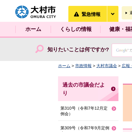
大村市
緊急情
緊急情報
ホーム
くらしの情報
健康・福
知りたいことは何ですか?
ホーム
>
市政情報
>
大村市議会
>
広報
過去の市議会だよ
り
第310号（令和7年12月定
例会）
第309号（令和7年9月定例