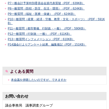
P7一般会計予算特別委員会会派代表質疑（PDF：639KB）
P8一般質問（防犯・防災、生活・環境）（PDF：624KB）
P9一般質問（福祉・医療・保健）（PDF：624KB）
P10一般質問（産業・経済・労働、教育・文化・スポーツ）（PDF：591K
B）
P11一般質問（都市整備、行財政・一般）（PDF：590KB）
P12一般質問（行財政・一般）（PDF：611KB）
P13一般質問インフォメーション（PDF：610KB）
P14議会だよりアンケート結果、編集後記（PDF：151KB）
よくある質問
本会議を傍聴したいのですが、できますか
お問い合わせ
議会事務局 議事調査グループ