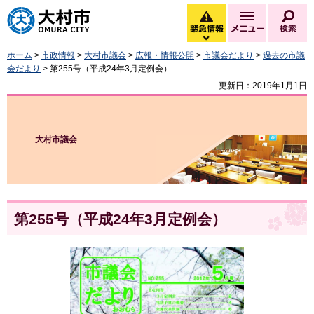
大村市
緊急情報
メニュー
検
緊急情報を開く
ホーム
>
市政情報
>
大村市議会
>
広報・情報公開
>
市議会だより
>
過去の市議
会だより
> 第255号（平成24年3月定例会）
更新日：2019年1月1日
大村市議会
第255号（平成24年3月定例会）