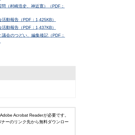
般質問（村崎浩史、神近寛）（PDF：
会活動報告（PDF：1,425KB）
会活動報告（PDF：1,437KB）
民と議会のつどい、編集後記（PDF：
）
 Acrobat Readerが必要です。
い方は、バナーのリンク先から無料ダウンロー