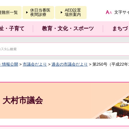
報を開く
休日当番医
AED設置
文字サ
避難所一覧
夜間診療
場所案内
祉・子育て
教育・文化・スポーツ
まちづ
・情報公開
>
市議会だより
>
過去の市議会だより
> 第250号（平成22
大村市議会