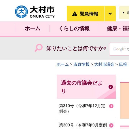
大村市
緊急情
緊急情報
ホーム
くらしの情報
健康・福
知りたいことは何ですか?
ホーム
>
市政情報
>
大村市議会
>
広報
過去の市議会だよ
り
第310号（令和7年12月定
例会）
第309号（令和7年9月定例