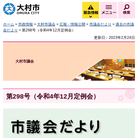
大村市
緊急情報
メニュー
検
緊急情報を開く
ホーム
>
市政情報
>
大村市議会
>
広報・情報公開
>
市議会だより
>
過去の市議
会だより
> 第298号（令和4年12月定例会）
更新日：2023年2月24日
大村市議会
第298号（令和4年12月定例会）