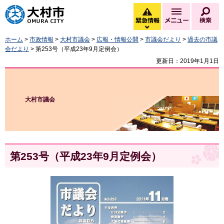
大村市
緊急情報
メニュー
検
緊急情報を開く
ホーム
>
市政情報
>
大村市議会
>
広報・情報公開
>
市議会だより
>
過去の市議
会だより
> 第253号（平成23年9月定例会）
更新日：2019年1月1日
大村市議会
第253号（平成23年9月定例会）