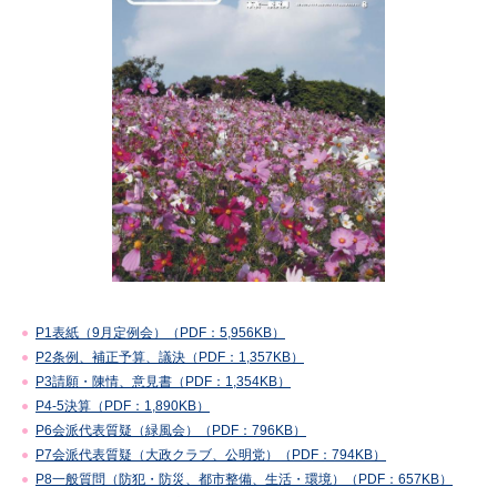
P1表紙（9月定例会）（PDF：5,956KB）
P2条例、補正予算、議決（PDF：1,357KB）
P3請願・陳情、意見書（PDF：1,354KB）
P4-5決算（PDF：1,890KB）
P6会派代表質疑（緑風会）（PDF：796KB）
P7会派代表質疑（大政クラブ、公明党）（PDF：794KB）
P8一般質問（防犯・防災、都市整備、生活・環境）（PDF：657KB）