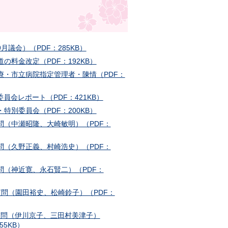
9月議会）（PDF：285KB）
道の料金改定（PDF：192KB）
療・市立病院指定管理者・陳情（PDF：
任委員会レポート（PDF：421KB）
・特別委員会（PDF：200KB）
問（中瀬昭隆、大崎敏明）（PDF：
問（久野正義、村崎浩史）（PDF：
問（神近寛、永石賢二）（PDF：
質問（園田裕史、松崎鈴子）（PDF：
般質問（伊川京子、三田村美津子）
55KB）