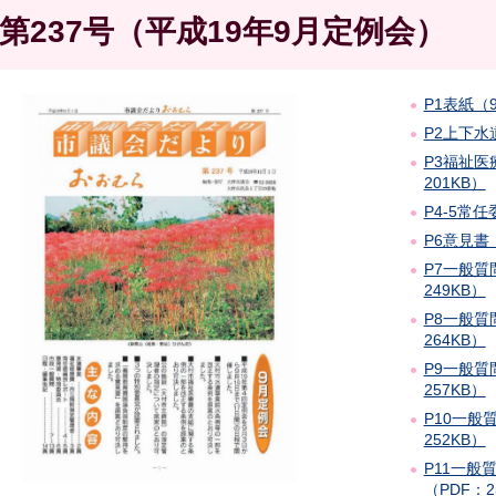
第237号（平成19年9月定例会）
P1表紙（
P2上下水
P3福祉医
201KB）
P4-5常
P6意見書
P7一般質
249KB）
P8一般質
264KB）
P9一般質
257KB）
P10一般
252KB）
P11一
（PDF：2