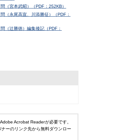
質問（宮本武昭）（PDF：252KB）
質問（永尾高宣、川添勝征）（PDF：
質問（辻勝徳）編集後記（PDF：
 Acrobat Readerが必要です。
い方は、バナーのリンク先から無料ダウンロー