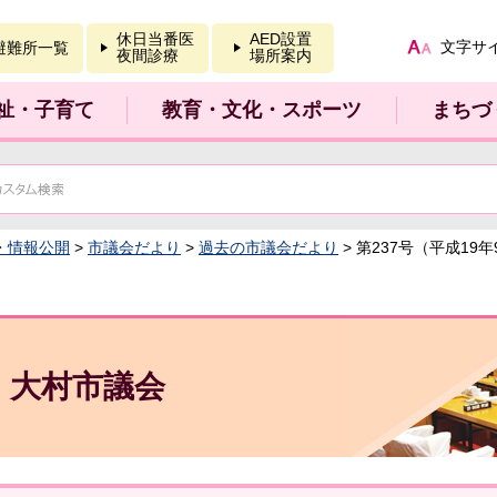
報を開く
休日当番医
AED設置
文字サ
避難所一覧
夜間診療
場所案内
祉・子育て
教育・文化・スポーツ
まちづ
・情報公開
>
市議会だより
>
過去の市議会だより
> 第237号（平成19
大村市議会