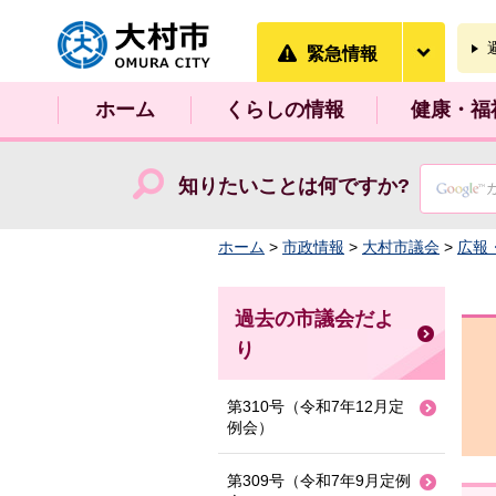
大村市
緊急情
緊急情報
ホーム
くらしの情報
健康・福
知りたいことは何ですか?
ホーム
>
市政情報
>
大村市議会
>
広報
過去の市議会だよ
り
第310号（令和7年12月定
例会）
第309号（令和7年9月定例