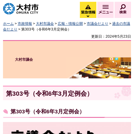
大村市
緊急情報
メニュー
検
緊急情報を開く
ホーム
>
市政情報
>
大村市議会
>
広報・情報公開
>
市議会だより
>
過去の市議
会だより
> 第303号（令和6年3月定例会）
更新日：2024年5月23日
大村市議会
第303号（令和6年3月定例会）
第303号（令和6年3月定例会）