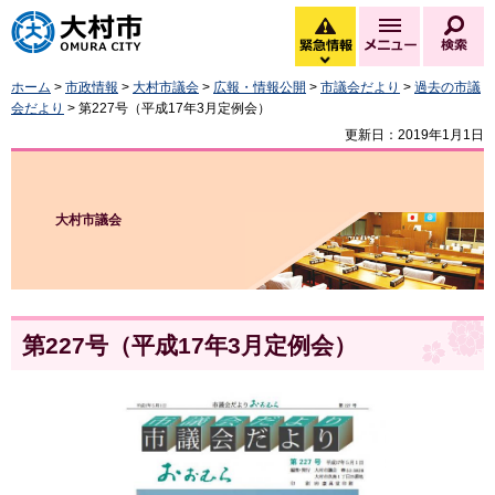
大村市
緊急情報
メニュー
検
緊急情報を開く
ホーム
>
市政情報
>
大村市議会
>
広報・情報公開
>
市議会だより
>
過去の市議
会だより
> 第227号（平成17年3月定例会）
更新日：2019年1月1日
大村市議会
第227号（平成17年3月定例会）