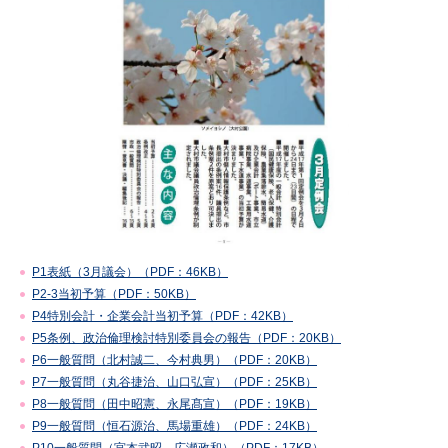
P1表紙（3月議会）（PDF：46KB）
P2-3当初予算（PDF：50KB）
P4特別会計・企業会計当初予算（PDF：42KB）
P5条例、政治倫理検討特別委員会の報告（PDF：20KB）
P6一般質問（北村誠二、今村典男）（PDF：20KB）
P7一般質問（丸谷捷治、山口弘宣）（PDF：25KB）
P8一般質問（田中昭憲、永尾髙宣）（PDF：19KB）
P9一般質問（恒石源治、馬場重雄）（PDF：24KB）
P10一般質問（宮本武昭、広瀬政和）（PDF：17KB）