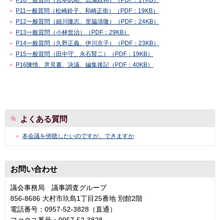
P11一般質問（松崎鈴子、和崎正衛）（PDF：19KB）
P12一般質問（細川隆志、里脇清隆）（PDF：24KB）
P13一般質問（小林世治）（PDF：29KB）
P14一般質問（久野正義、伊川京子）（PDF：23KB）
P15一般質問（田中守、永石賢二）（PDF：19KB）
P16陳情、意見書、決議、編集後記（PDF：40KB）
よくある質問
本会議を傍聴したいのですが、できますか
お問い合わせ
議会事務局 議事調査グループ
856-8686 大村市玖島1丁目25番地 別館2階
電話番号：0957-52-3828（直通）