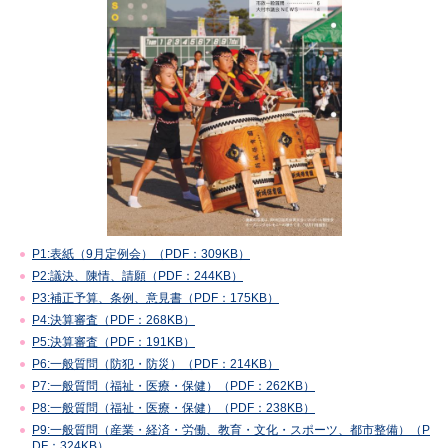
P1:表紙（9月定例会）（PDF：309KB）
P2:議決、陳情、請願（PDF：244KB）
P3:補正予算、条例、意見書（PDF：175KB）
P4:決算審査（PDF：268KB）
P5:決算審査（PDF：191KB）
P6:一般質問（防犯・防災）（PDF：214KB）
P7:一般質問（福祉・医療・保健）（PDF：262KB）
P8:一般質問（福祉・医療・保健）（PDF：238KB）
P9:一般質問（産業・経済・労働、教育・文化・スポーツ、都市整備）（P
DF：324KB）