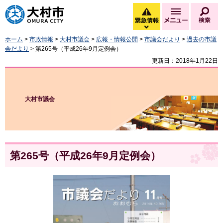
大村市
緊急情報
メニュー
検
緊急情報を開く
ホーム
>
市政情報
>
大村市議会
>
広報・情報公開
>
市議会だより
>
過去の市議
会だより
> 第265号（平成26年9月定例会）
更新日：2018年1月22日
大村市議会
第265号（平成26年9月定例会）