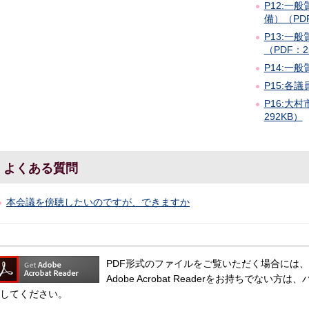
P12:一
備）（PDF
P13:一
（PDF：2
P14:一
P15:各
P16:大
292KB）
よくある質問
本会議を傍聴したいのですが、できますか
PDF形式のファイルをご覧いただく場合には、Adobe
Adobe Acrobat Readerをお持ちでな
してください。