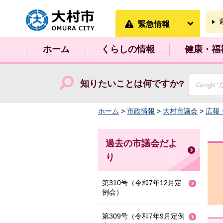
大村市
緊急情
緊急情報
ホーム
くらしの情報
健康・福
知りたいことは何ですか?
ホーム
>
市政情報
>
大村市議会
>
広報
過去の市議会だよ
り
第310号（令和7年12月定
例会）
第309号（令和7年9月定例