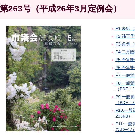
第263号（平成26年3月定例会）
P1:表紙
P2:補正予
P3:条例（
P4:二月臨
P5:予算審
P6:予算審
P7:一般
P8:一
（PDF：2
P9:一
（PDF：2
P10:一
205KB）
P11:一
スポーツ）