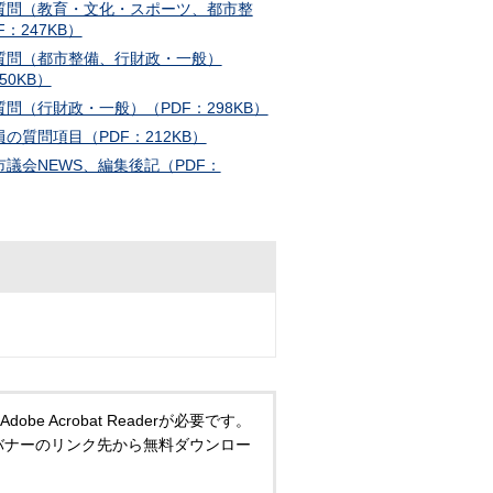
般質問（教育・文化・スポーツ、都市整
：247KB）
般質問（都市整備、行財政・一般）
50KB）
般質問（行財政・一般）（PDF：298KB）
議員の質問項目（PDF：212KB）
村市議会NEWS、編集後記（PDF：
 Acrobat Readerが必要です。
い方は、バナーのリンク先から無料ダウンロー