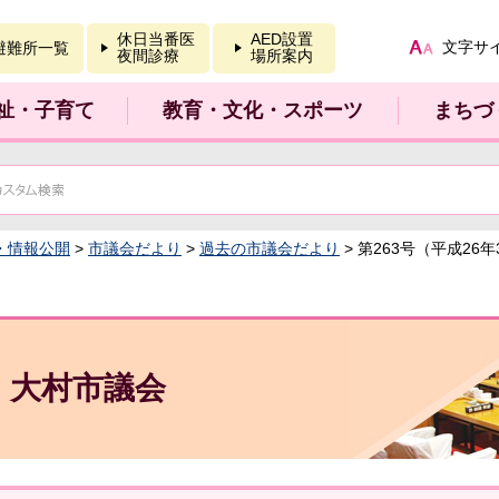
報を開く
休日当番医
AED設置
文字サ
避難所一覧
夜間診療
場所案内
祉・子育て
教育・文化・スポーツ
まちづ
・情報公開
>
市議会だより
>
過去の市議会だより
> 第263号（平成26
大村市議会