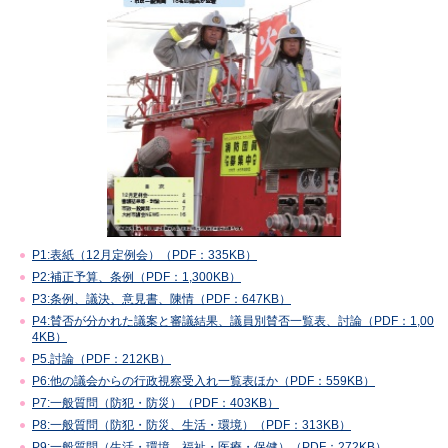
P1:表紙（12月定例会）（PDF：335KB）
P2:補正予算、条例（PDF：1,300KB）
P3:条例、議決、意見書、陳情（PDF：647KB）
P4:賛否が分かれた議案と審議結果、議員別賛否一覧表、討論（PDF：1,00
4KB）
P5.討論（PDF：212KB）
P6:他の議会からの行政視察受入れ一覧表ほか（PDF：559KB）
P7:一般質問（防犯・防災）（PDF：403KB）
P8:一般質問（防犯・防災、生活・環境）（PDF：313KB）
P9:一般質問（生活・環境、福祉・医療・保健）（PDF：272KB）