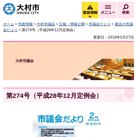
大村市
緊急情報
メニュー
検
緊急情報を開く
ホーム
>
市政情報
>
大村市議会
>
広報・情報公開
>
市議会だより
>
過去の市議
会だより
> 第274号（平成28年12月定例会）
更新日：2018年5月27日
大村市議会
第274号（平成28年12月定例会）