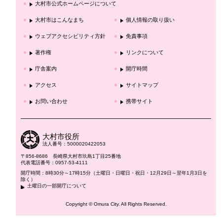
大村市公式ホームページについて
大村市はこんなまち
個人情報の取り扱い
ウェブアクセシビリティ方針
免責事項
著作権
リンクについて
庁舎案内
開庁時間
アクセス
サイトマップ
お問い合わせ
携帯サイト
大村市役所
法人番号：5000020422053
〒856-8686 長崎県大村市玖島1丁目25番地
代表電話番号：0957-53-4111
開庁時間：8時30分～17時15分（土曜日・日曜日・祝日・12月29日～翌年1月3日を
除く）
土曜日の一部開庁について
Copyright © Omura City. All Rights Reserved.