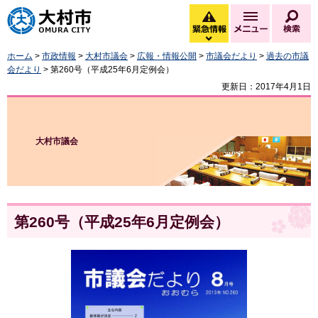
大村市
緊急情報
メニュー
検
緊急情報を開く
ホーム
>
市政情報
>
大村市議会
>
広報・情報公開
>
市議会だより
>
過去の市議
会だより
> 第260号（平成25年6月定例会）
更新日：2017年4月1日
大村市議会
第260号（平成25年6月定例会）