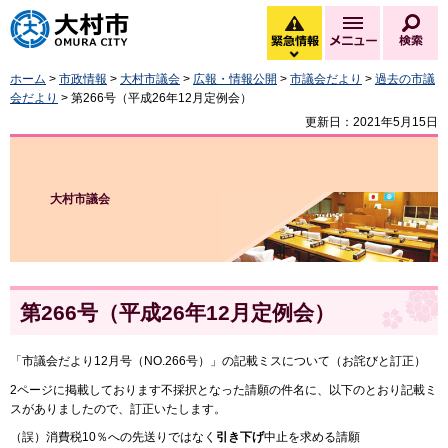
大村市
緊急情報
メニュー
検
緊急情報を開く
ホーム
>
市政情報
>
大村市議会
>
広報・情報公開
>
市議会だより
>
過去の市議
会だより
> 第266号（平成26年12月定例会）
更新日：2021年5月15日
大村市議会
第266号（平成26年12月定例会）
「市議会だより12月号（NO.266号）」の記載ミスについて（お詫びと訂正）
2ページに掲載しております不採択となった請願の件名に、以下のとおり記載ミ
スがありましたので、訂正いたします。
（誤）消費税10％への先送りではなく
引き下げ
中止を求める請願