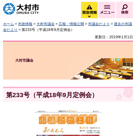
大村市
緊急情報
メニュー
検
緊急情報を開く
ホーム
>
市政情報
>
大村市議会
>
広報・情報公開
>
市議会だより
>
過去の市議
会だより
> 第233号（平成18年9月定例会）
更新日：2019年1月1日
大村市議会
第233号（平成18年9月定例会）