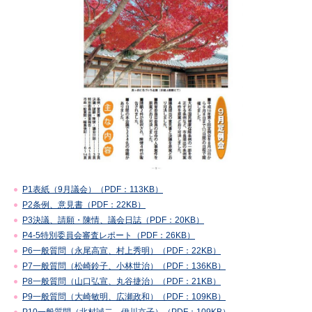
P1表紙（9月議会）（PDF：113KB）
P2条例、意見書（PDF：22KB）
P3決議、請願・陳情、議会日誌（PDF：20KB）
P4-5特別委員会審査レポート（PDF：26KB）
P6一般質問（永尾高宣、村上秀明）（PDF：22KB）
P7一般質問（松崎鈴子、小林世治）（PDF：136KB）
P8一般質問（山口弘宣、丸谷捷治）（PDF：21KB）
P9一般質問（大崎敏明、広瀬政和）（PDF：109KB）
P10一般質問（北村誠二、伊川京子）（PDF：109KB）