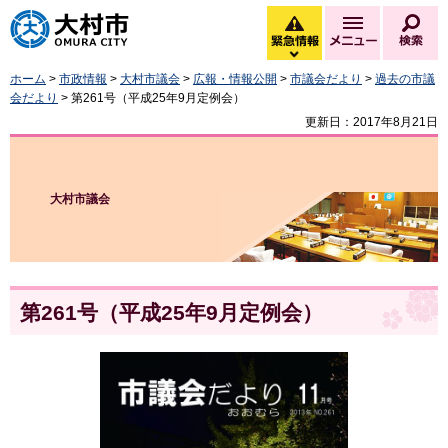
大村市
緊急情報
メニュー
検
緊急情報を開く
ホーム
>
市政情報
>
大村市議会
>
広報・情報公開
>
市議会だより
>
過去の市議
会だより
> 第261号（平成25年9月定例会）
更新日：2017年8月21日
大村市議会
第261号（平成25年9月定例会）