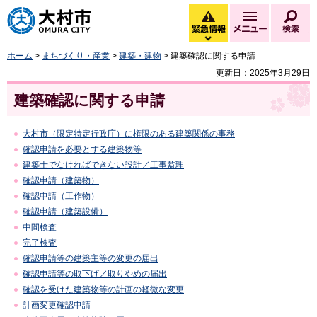
大村市
緊急情報
メニュー
検
緊急情報を開く
ホーム
>
まちづくり・産業
>
建築・建物
> 建築確認に関する申請
更新日：2025年3月29日
建築確認に関する申請
大村市（限定特定行政庁）に権限のある建築関係の事務
確認申請を必要とする建築物等
建築士でなければできない設計／工事監理
確認申請（建築物）
確認申請（工作物）
確認申請（建築設備）
中間検査
完了検査
確認申請等の建築主等の変更の届出
確認申請等の取下げ／取りやめの届出
確認を受けた建築物等の計画の軽微な変更
計画変更確認申請