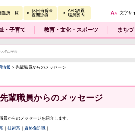
報を開く
休日当番医
AED設置
文字サ
避難所一覧
夜間診療
場所案内
祉・子育て
教育・文化・スポーツ
まちづ
用情報
> 先輩職員からのメッセージ
先輩職員からのメッセージ
職員からのメッセージを紹介します。
系
｜
技術系
｜
資格免許職
｜