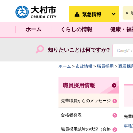
大村市
緊急情
緊急情報
ホーム
くらしの情報
健康・福
知りたいことは何ですか?
ホーム
>
市政情報
>
職員採用
>
職員採
職員採用情報
先輩職員からのメッセージ
合格者発表
先輩
事務
職員採用試験の状況（合格