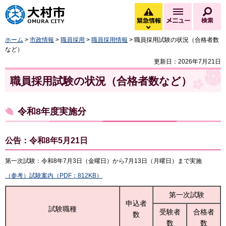
大村市
緊急情報
メニュー
検
緊急情報を開く
ホーム
>
市政情報
>
職員採用
>
職員採用情報
> 職員採用試験の状況（合格者数
など）
更新日：2026年7月21日
職員採用試験の状況（合格者数など）
令和8年度実施分
公告：令和8年5月21日
第一次試験：令和8年7月3日（金曜日）から7月13日（月曜日）まで実施
（参考）試験案内（PDF：812KB）
第一次試験
申込者
試験職種
受験者
合格者
数
数
数