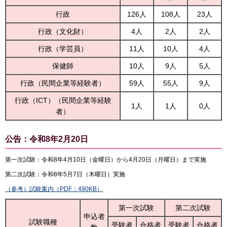
行政
126人
108人
23人
行政（文化財）
4人
2人
2人
行政（学芸員）
11人
10人
4人
保健師
10人
9人
5人
行政（民間企業等経験者）
59人
55人
9人
行政（ICT）（民間企業等経験
1人
1人
0人
者）
公告：令和8年2月20日
第一次試験：令和8年4月10日（金曜日）から4月20日（月曜日）まで実施
第二次試験：令和8年5月7日（木曜日）実施
（参考）試験案内（PDF：490KB）
第一次試験
第二次試験
申込者
試験職種
受験者
合格者
受験者
合格者