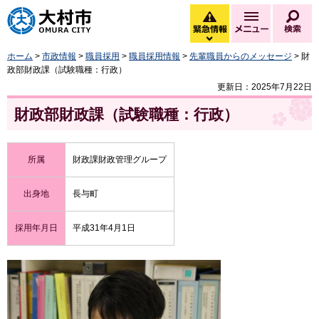
大村市
緊急情報
メニュー
検
緊急情報を開く
ホーム
>
市政情報
>
職員採用
>
職員採用情報
>
先輩職員からのメッセージ
> 財
政部財政課（試験職種：行政）
更新日：2025年7月22日
財政部財政課（試験職種：行政）
所属
財政課財政管理グループ
出身地
長与町
採用年月日
平成31年4月1日