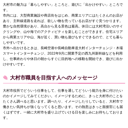
大村市の魅力は「暮らしやすい」ところと、遊びに「出かけやすい」ところで
す。
市内には、大型商業施設や商店街をはじめ、商業エリアにはたくさんのお店が
あり、主幹線道路を走れば、欲しい物を売っているお店がすぐ見つかります。
豊かな自然環境があり、高台から見る景色は最高。休日には大村湾沿いのサイ
クリングや、山や海でのアクティビティを楽しむことができます。住宅エリア
から商業エリアや山、海が近く、買い物も遊びもすぐできるので、とても暮ら
しやすいです。
市外へ出かけるときは、長崎空港や長崎自動車道大村インターチェンジ・木場
スマートインターチェンジ、2022年9月に開業予定の西九州新幹線などを利用
し、仕事終わりや休日の朝からすぐに目的地への移動を開始でき、遊びに出か
けやすいです。
大村市職員を目指す人へのメッセージ
大村市役所でどういう仕事をして、仕事を通してどういう能力を身に付けたい
のかイメージしてみてください。イメージするために、きっと大村市のことを
たくさん調べると思います。調べたり、イメージしたりしていると、大村市で
働きたい気持ちが強くなってくると思います。その熱意はきっと面接官にも届
くはずです。一緒に大村市を盛り上げていける日を楽しみにお待ちしておりま
す。