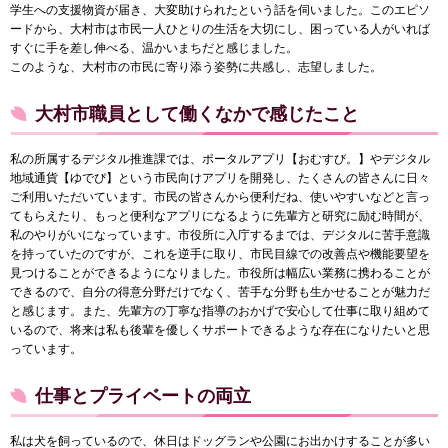
学生への支援物資が届き、大変助けられたという話を伺いました。このエピソ
ードから、大村市は市民一人ひとりの生活を大切にし、困っている人がいれば
すぐに手を差し伸べる、温かいまちだと感じました。
このような、大村市の市民に寄り添う姿勢に共感し、志望しました。
大村市職員として働くなかで感じたこと
私の所属するデジタル推進課では、ポータルアプリ【おむすび。】やデジタル
地域通貨【ゆでぴ】という市民向けアプリを開発し、たくさんの皆さんに日々
ご利用いただいています。市民の皆さんから便利だね、使いやすいなどと言っ
てもらえたり、もっと便利なアプリになるように先輩方と研究に励む時間が、
私のやりがいになっています。市役所に入庁するまでは、デジタルに苦手意識
を持っていたのですが、これを逆手に取り、市民目線での改善点や機能要望を
見つけることができるようになりました。市役所は幅広い業務に携わることが
できるので、自分の得意分野だけでなく、苦手な分野も生かせることが魅力だ
と感じます。また、先輩方の丁寧な指導のおかげで安心して仕事に取り組めて
いるので、将来は私も後輩を優しくサポートできるような存在になりたいと思
っています。
仕事とプライベートの両立
私は犬を飼っているので、休日はドッグランや公園にお出かけすることが多い