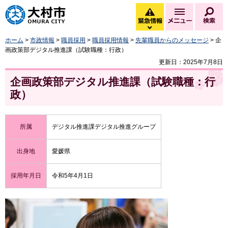
大村市
緊急情報
メニュー
検
緊急情報を開く
ホーム
>
市政情報
>
職員採用
>
職員採用情報
>
先輩職員からのメッセージ
> 企
画政策部デジタル推進課（試験職種：行政）
更新日：2025年7月8日
企画政策部デジタル推進課（試験職種：行
政）
所属
デジタル推進課デジタル推進グループ
出身地
愛媛県
採用年月日
令和5年4月1日