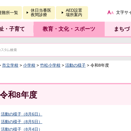
報を開く
休日当番医
AED設置
文字サ
避難所一覧
夜間診療
場所案内
祉・子育て
教育・文化・スポーツ
まちづ
>
市立学校
>
小学校
>
竹松小学校
>
活動の様子
> 令和8年度
令和8年度
活動の様子（8月6日）
活動の様子（8月5日）
活動の様子（8月4日）