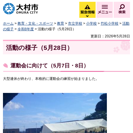
大村市
緊急情報
メニュー
検
緊急情報を開く
ホーム
>
教育・文化・スポーツ
>
教育
>
市立学校
>
小学校
>
竹松小学校
>
活動
の様子
>
令和8年度
> 活動の様子（5月28日）
更新日：2026年5月28日
活動の様子（5月28日）
運動会に向けて（5月7日・8日）
大型連休が終わり、本格的に運動会の練習が始まりました。